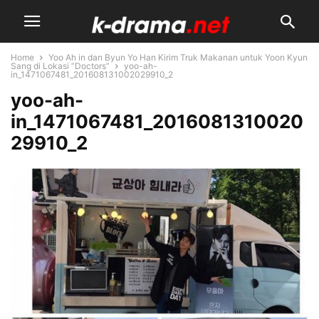
Home
Yoo Ah in dan Byun Yo Han Kirim Truk Makanan untuk Yoon Kyun
Sang di Lokasi “Doctors”
yoo-ah-
in_1471067481_201608131002029910_2
yoo-ah-
in_1471067481_2016081310020
29910_2