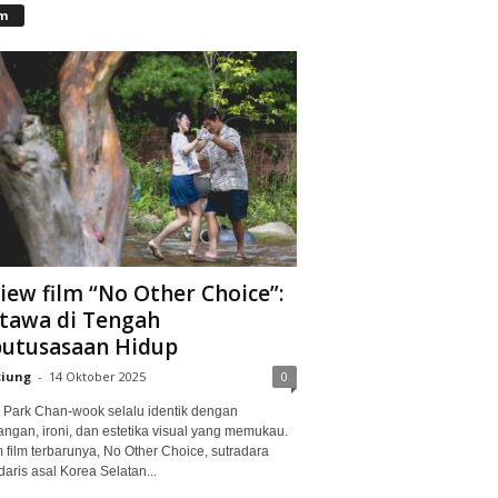
lm
iew film “No Other Choice”:
tawa di Tengah
utusasaan Hidup
ciung
-
14 Oktober 2025
0
Park Chan-wook selalu identik dengan
angan, ironi, dan estetika visual yang memukau.
 film terbarunya, No Other Choice, sutradara
aris asal Korea Selatan...