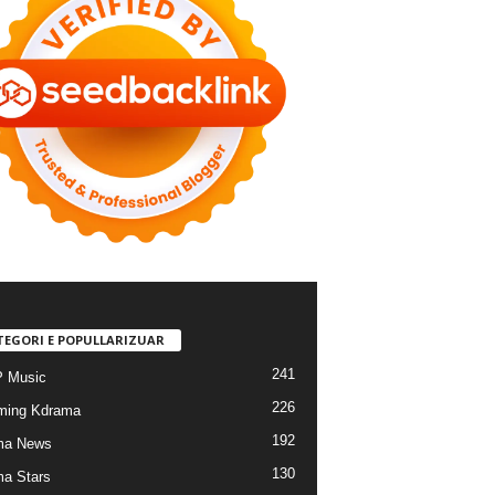
TEGORI E POPULLARIZUAR
241
 Music
226
ming Kdrama
192
ma News
130
a Stars