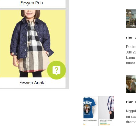
rian 
Pecin
Juli 
kamu 
muda,.
rian 
Nggak
ini sa
drama