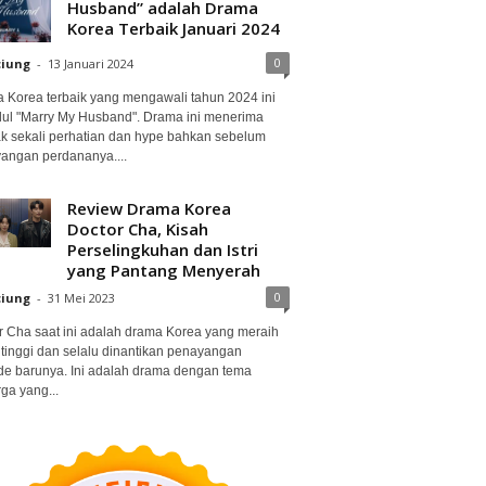
Husband” adalah Drama
Korea Terbaik Januari 2024
0
ciung
-
13 Januari 2024
 Korea terbaik yang mengawali tahun 2024 ini
dul "Marry My Husband". Drama ini menerima
k sekali perhatian dan hype bahkan sebelum
angan perdananya....
Review Drama Korea
Doctor Cha, Kisah
Perselingkuhan dan Istri
yang Pantang Menyerah
0
ciung
-
31 Mei 2023
r Cha saat ini adalah drama Korea yang meraih
 tinggi dan selalu dinantikan penayangan
de barunya. Ini adalah drama dengan tema
ga yang...