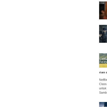
rian 
Netfl
Class
untuk
Sambi