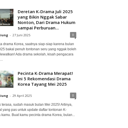
Deretan K-Drama Juli 2025
yang Bikin Nggak Sabar
Nonton, Dari Drama Hukum
sampai Perburuan...
0
ciung
-
27 Juni 2025
ta drama Korea, saatnya siap-siap karena bulan
2025 bakal penuh tontonan seru yang nggak boleh
lewatkan! Ada drama sekolah, kisah pengacara
..
Pecinta K-Drama Merapat!
Ini 5 Rekomendasi Drama
Korea Tayang Mei 2025
0
ciung
-
29 April 2025
 terasa, sudah masuk bulan Mei 2025! Artinya,
at yang pas untuk update daftar tontonan K-
 kamu. Buat kamu pecinta drama Korea, bulan...