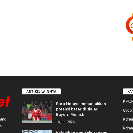
ARTIKEL LAINNYA
KA
KPOP
Bara Ndiaye menunjukkan
potensi besar di skuad
Upco
Bayern Munich
Kdra
 and
16 Juni 2026
y.
Kdram
Kelebihan dan Kekurangan