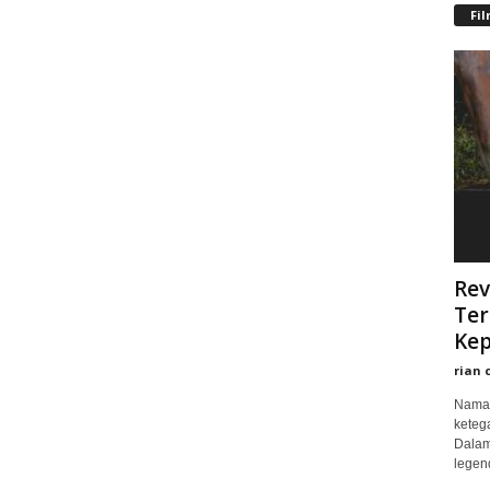
Fi
Rev
Ter
Kep
rian 
Nama 
keteg
Dalam
legend