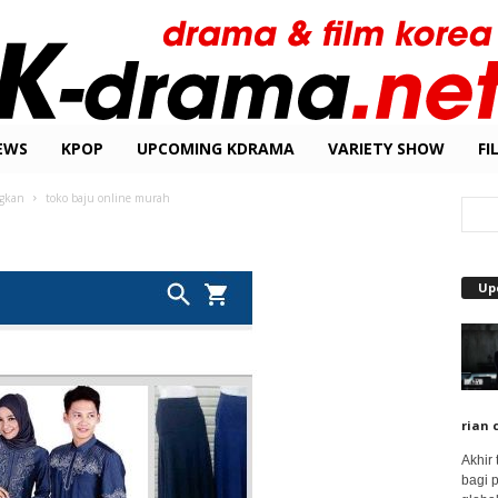
EWS
KPOP
UPCOMING KDRAMA
VARIETY SHOW
FI
ngkan
toko baju online murah
Up
rian 
Akhir
bagi 