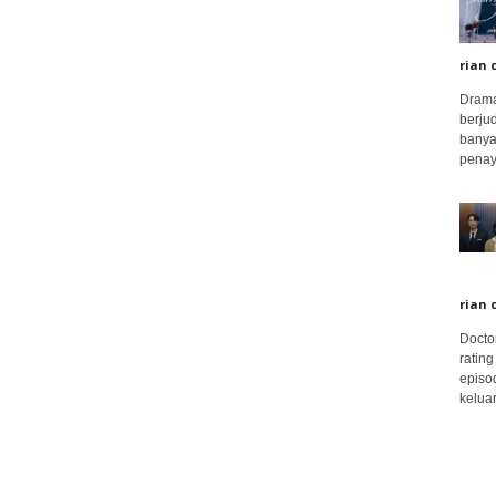
rian 
Drama
berju
banya
penay
rian 
Docto
rating
episo
keluar