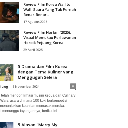
Review Film Korea Wall to
Wall: Suara Yang Tak Pernah
Benar-Benar...
17 Agustus 2025
Review Film Harbin (2025),
Visual Memukau Perlawanan
Heroik Pejuang Korea
29 April 2025
5 Drama dan Film Korea
dengan Tema Kuliner yang
Menggugah Selera
0
ciung
-
6 November 2024
ix telah mengonfirmasi musim kedua dari Culinary
 Wars, acara di mana 100 koki berkompetisi
 menunjukkan keahlian memasak mereka.
l menunggu tayangannya, berikut ini...
5 Alasan “Marry My