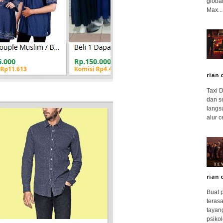
global
Max...
rian 
Taxi 
dan s
langs
alur c
rian 
Buat 
terasa
tayang
psikolo