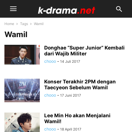
Home
Tags
Wamil
Wamil
Donghae “Super Junior” Kembali
dari Wajib Militer
chooo
-
14 Juli 2017
Konser Terakhir 2PM dengan
Taecyeon Sebelum Wamil
chooo
-
17 Juni 2017
Lee Min Ho akan Menjalani
Wamil!
chooo
-
18 April 2017