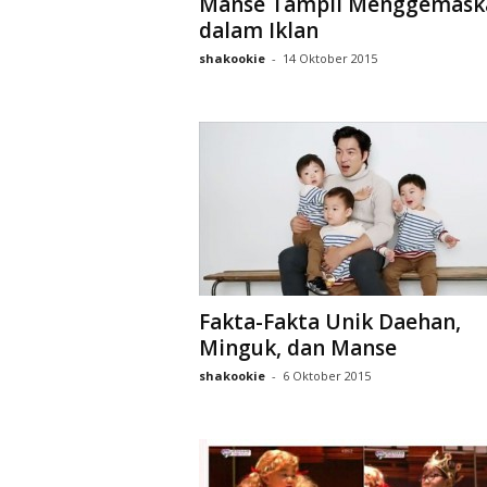
Manse Tampil Menggemask
D
dalam Iklan
r
a
shakookie
-
14 Oktober 2015
k
o
r
Fakta-Fakta Unik Daehan,
Minguk, dan Manse
shakookie
-
6 Oktober 2015