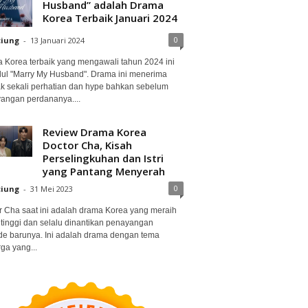
Husband” adalah Drama
Korea Terbaik Januari 2024
0
ciung
-
13 Januari 2024
 Korea terbaik yang mengawali tahun 2024 ini
dul "Marry My Husband". Drama ini menerima
k sekali perhatian dan hype bahkan sebelum
angan perdananya....
Review Drama Korea
Doctor Cha, Kisah
Perselingkuhan dan Istri
yang Pantang Menyerah
0
ciung
-
31 Mei 2023
r Cha saat ini adalah drama Korea yang meraih
 tinggi dan selalu dinantikan penayangan
de barunya. Ini adalah drama dengan tema
ga yang...