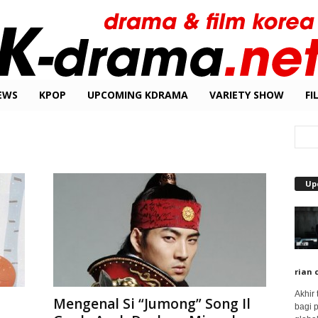
EWS
KPOP
UPCOMING KDRAMA
VARIETY SHOW
FI
Up
rian 
Akhir
Mengenal Si “Jumong” Song Il
bagi 