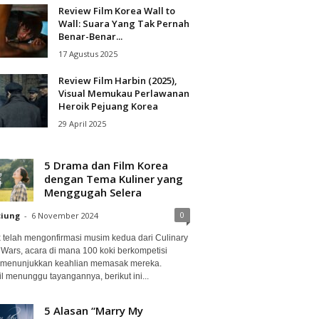
Review Film Korea Wall to
Wall: Suara Yang Tak Pernah
Benar-Benar...
17 Agustus 2025
Review Film Harbin (2025),
Visual Memukau Perlawanan
Heroik Pejuang Korea
29 April 2025
5 Drama dan Film Korea
dengan Tema Kuliner yang
Menggugah Selera
0
ciung
-
6 November 2024
ix telah mengonfirmasi musim kedua dari Culinary
 Wars, acara di mana 100 koki berkompetisi
 menunjukkan keahlian memasak mereka.
l menunggu tayangannya, berikut ini...
5 Alasan “Marry My