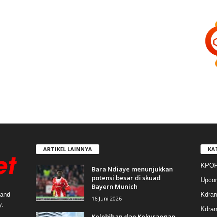
ARTIKEL LAINNYA
KA
KPOP
Bara Ndiaye menunjukkan
potensi besar di skuad
Upco
Bayern Munich
Kdra
 and
16 Juni 2026
y.
Kdram
Kelebihan dan Kekurangan