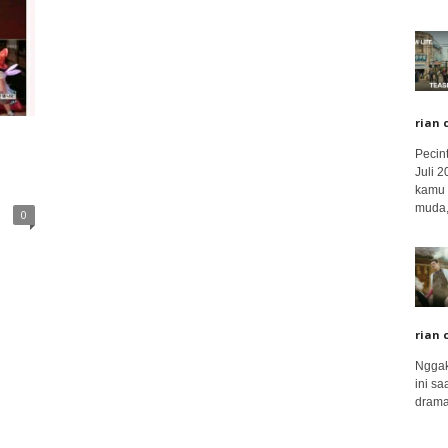
rian 
Pecin
Juli 
kamu 
muda,.
0
rian 
Nggak
ini sa
drama