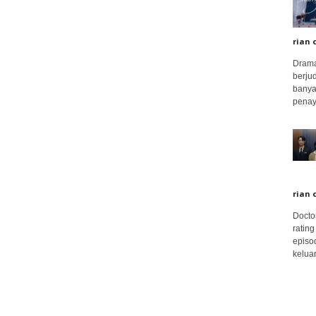
rian 
Drama
berju
banya
penay
rian 
Docto
rating
episo
keluar