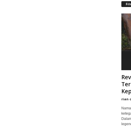
Fi
Rev
Ter
Kep
rian 
Nama 
keteg
Dalam
legend