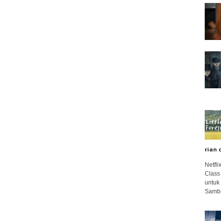
rian 
Netfl
Class
untuk
Sambi