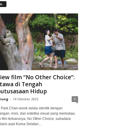
lm
iew film “No Other Choice”:
tawa di Tengah
utusasaan Hidup
ciung
-
14 Oktober 2025
0
Park Chan-wook selalu identik dengan
angan, ironi, dan estetika visual yang memukau.
 film terbarunya, No Other Choice, sutradara
aris asal Korea Selatan...