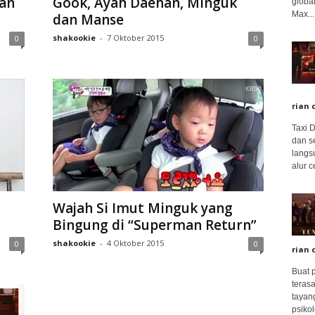
an
Gook, Ayah Daehan, Minguk
global
Max...
dan Manse
shakookie
-
7 Oktober 2015
0
0
rian 
Taxi 
dan s
langs
alur c
Wajah Si Imut Minguk yang
Bingung di “Superman Return”
shakookie
-
4 Oktober 2015
0
0
rian 
Buat 
terasa
tayang
psikolo