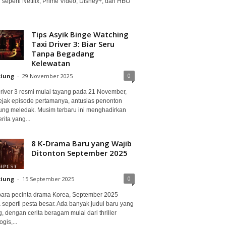
 seperti Netflix, Prime Video, Disney+, dan HBO
Tips Asyik Binge Watching
Taxi Driver 3: Biar Seru
Tanpa Begadang
Kelewatan
0
ciung
-
29 November 2025
Driver 3 resmi mulai tayang pada 21 November,
ejak episode pertamanya, antusias penonton
ung meledak. Musim terbaru ini menghadirkan
erita yang...
8 K-Drama Baru yang Wajib
Ditonton September 2025
0
ciung
-
15 September 2025
para pecinta drama Korea, September 2025
 seperti pesta besar. Ada banyak judul baru yang
, dengan cerita beragam mulai dari thriller
gis,...