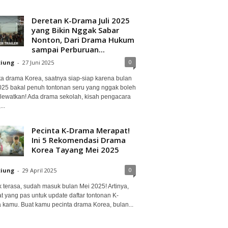
Deretan K-Drama Juli 2025
yang Bikin Nggak Sabar
Nonton, Dari Drama Hukum
sampai Perburuan...
0
ciung
-
27 Juni 2025
ta drama Korea, saatnya siap-siap karena bulan
2025 bakal penuh tontonan seru yang nggak boleh
lewatkan! Ada drama sekolah, kisah pengacara
..
Pecinta K-Drama Merapat!
Ini 5 Rekomendasi Drama
Korea Tayang Mei 2025
0
ciung
-
29 April 2025
 terasa, sudah masuk bulan Mei 2025! Artinya,
at yang pas untuk update daftar tontonan K-
 kamu. Buat kamu pecinta drama Korea, bulan...