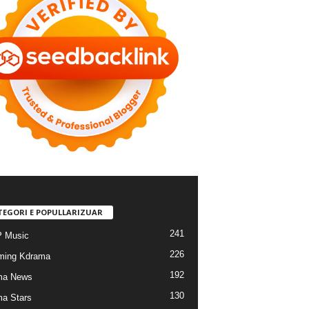
TEGORI E POPULLARIZUAR
241
 Music
226
ming Kdrama
192
ma News
130
a Stars