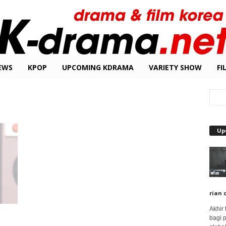
EWS
KPOP
UPCOMING KDRAMA
VARIETY SHOW
FI
Up
rian 
Akhir
bagi 