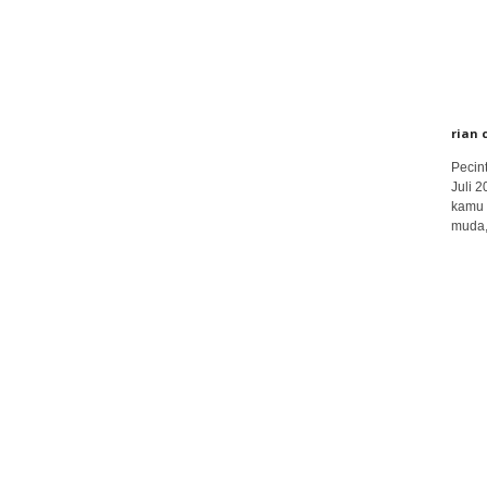
rian 
Pecin
Juli 
kamu 
muda,.
rian 
Nggak
ini sa
drama