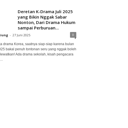
Deretan K-Drama Juli 2025
yang Bikin Nggak Sabar
Nonton, Dari Drama Hukum
sampai Perburuan...
0
ciung
-
27 Juni 2025
ta drama Korea, saatnya siap-siap karena bulan
2025 bakal penuh tontonan seru yang nggak boleh
lewatkan! Ada drama sekolah, kisah pengacara
..
Pecinta K-Drama Merapat!
Ini 5 Rekomendasi Drama
Korea Tayang Mei 2025
0
ciung
-
29 April 2025
 terasa, sudah masuk bulan Mei 2025! Artinya,
at yang pas untuk update daftar tontonan K-
 kamu. Buat kamu pecinta drama Korea, bulan...