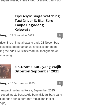
 seperti Netflix, Prime Video, Disney+, dan HBO
Tips Asyik Binge Watching
Taxi Driver 3: Biar Seru
Tanpa Begadang
Kelewatan
0
ciung
-
29 November 2025
Driver 3 resmi mulai tayang pada 21 November,
ejak episode pertamanya, antusias penonton
ung meledak. Musim terbaru ini menghadirkan
erita yang...
8 K-Drama Baru yang Wajib
Ditonton September 2025
0
ciung
-
15 September 2025
para pecinta drama Korea, September 2025
 seperti pesta besar. Ada banyak judul baru yang
, dengan cerita beragam mulai dari thriller
gis,...