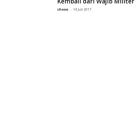
Kembali dari Wajib Militer
D
chooo
-
14 Juli 2017
r
a
k
o
r