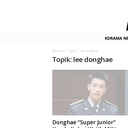
K
KDRAMA N
-
D
Beranda
Topik
Lee donghae
r
Topik: lee donghae
a
m
a
.
n
e
t
F
i
l
m
Donghae “Super Junior”
&