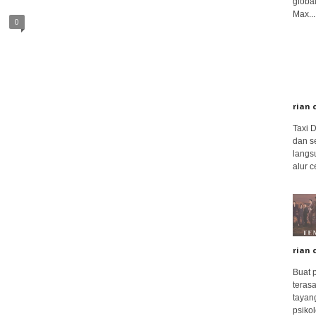
global
Max...
0
rian 
Taxi 
dan s
langs
alur c
rian 
Buat 
terasa
tayang
psikolo