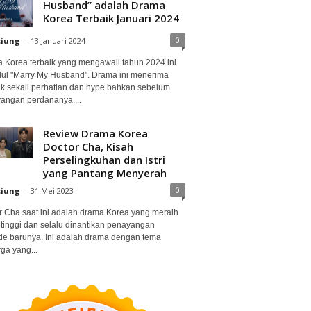
Husband” adalah Drama
Korea Terbaik Januari 2024
0
ciung
-
13 Januari 2024
 Korea terbaik yang mengawali tahun 2024 ini
dul "Marry My Husband". Drama ini menerima
k sekali perhatian dan hype bahkan sebelum
angan perdananya....
Review Drama Korea
Doctor Cha, Kisah
Perselingkuhan dan Istri
yang Pantang Menyerah
0
ciung
-
31 Mei 2023
r Cha saat ini adalah drama Korea yang meraih
 tinggi dan selalu dinantikan penayangan
de barunya. Ini adalah drama dengan tema
ga yang...