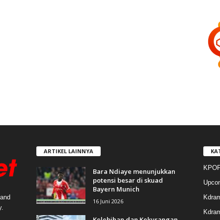
ARTIKEL LAINNYA
KA
KPOP
Bara Ndiaye menunjukkan
potensi besar di skuad
Upco
Bayern Munich
Kdra
 and
16 Juni 2026
y.
Kdram
Kelebihan dan Kekurangan