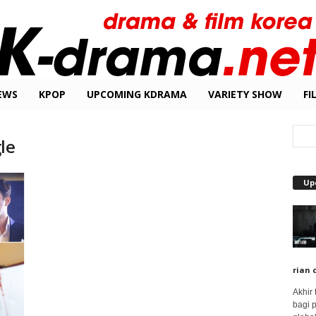
EWS
KPOP
UPCOMING KDRAMA
VARIETY SHOW
FI
le
Up
rian 
Akhir
bagi 