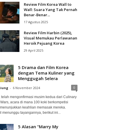
Review Film Korea Wall to
Wall: Suara Yang Tak Pernah
Benar-Benar...
17 Agustus 2025
Review Film Harbin (2025),
Visual Memukau Perlawanan
Heroik Pejuang Korea
29 April 2025
5 Drama dan Film Korea
dengan Tema Kuliner yang
Menggugah Selera
0
ciung
-
6 November 2024
ix telah mengonfirmasi musim kedua dari Culinary
 Wars, acara di mana 100 koki berkompetisi
 menunjukkan keahlian memasak mereka.
l menunggu tayangannya, berikut ini...
5 Alasan “Marry My