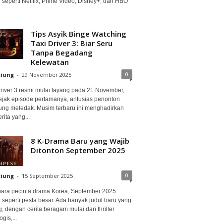
 seperti Netflix, Prime Video, Disney+, dan HBO
Tips Asyik Binge Watching
Taxi Driver 3: Biar Seru
Tanpa Begadang
Kelewatan
0
ciung
-
29 November 2025
Driver 3 resmi mulai tayang pada 21 November,
ejak episode pertamanya, antusias penonton
ung meledak. Musim terbaru ini menghadirkan
erita yang...
8 K-Drama Baru yang Wajib
Ditonton September 2025
0
ciung
-
15 September 2025
para pecinta drama Korea, September 2025
 seperti pesta besar. Ada banyak judul baru yang
, dengan cerita beragam mulai dari thriller
gis,...