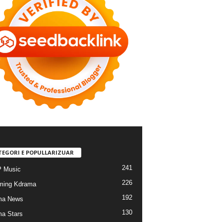
TEGORI E POPULLARIZUAR
241
 Music
226
ming Kdrama
192
ma News
130
a Stars