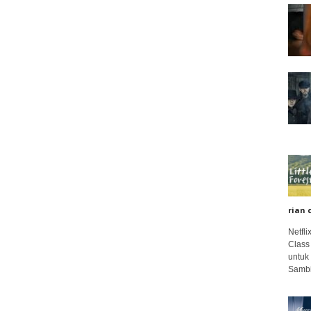
rian 
Netfl
Class
untuk
Sambi