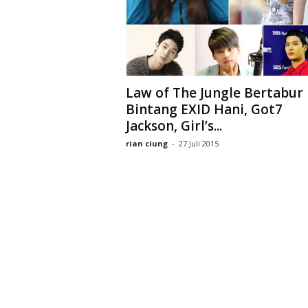
D
r
a
k
o
r
Law of The Jungle Bertabur
Bintang EXID Hani, Got7
Jackson, Girl’s...
rian ciung
-
27 Juli 2015