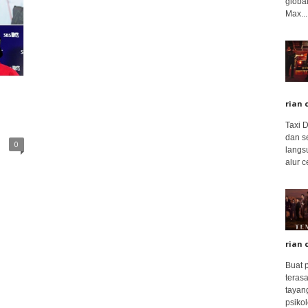
global
Max...
rian 
Taxi 
dan s
0
langs
alur c
rian 
Buat 
terasa
tayang
psikolo