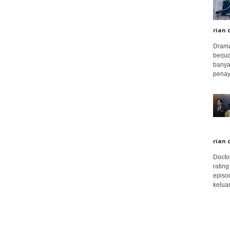
rian 
Drama
berju
banya
penay
rian 
Docto
rating
episo
keluar