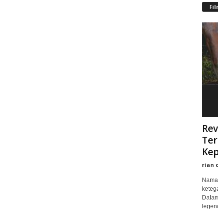
Fi
Rev
Ter
Kep
rian 
Nama 
keteg
Dalam
legend