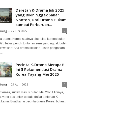
Deretan K-Drama Juli 2025
yang Bikin Nggak Sabar
Nonton, Dari Drama Hukum
sampai Perburuan...
0
ciung
-
27 Juni 2025
ta drama Korea, saatnya siap-siap karena bulan
2025 bakal penuh tontonan seru yang nggak boleh
lewatkan! Ada drama sekolah, kisah pengacara
..
Pecinta K-Drama Merapat!
Ini 5 Rekomendasi Drama
Korea Tayang Mei 2025
0
ciung
-
29 April 2025
 terasa, sudah masuk bulan Mei 2025! Artinya,
at yang pas untuk update daftar tontonan K-
 kamu. Buat kamu pecinta drama Korea, bulan...