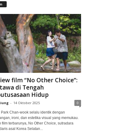
lm
iew film “No Other Choice”:
tawa di Tengah
utusasaan Hidup
ciung
-
14 Oktober 2025
0
Park Chan-wook selalu identik dengan
angan, ironi, dan estetika visual yang memukau.
 film terbarunya, No Other Choice, sutradara
aris asal Korea Selatan...