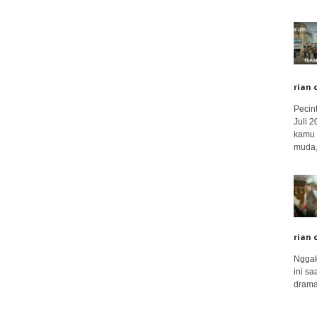
rian 
Pecin
Juli 
kamu 
muda,.
rian 
Nggak
ini sa
drama