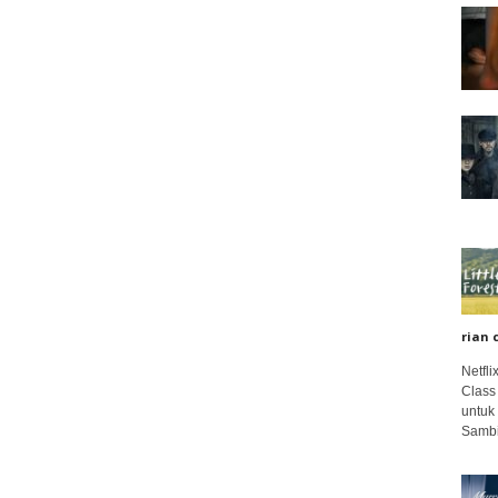
rian 
Netfl
Class
untuk
Sambi