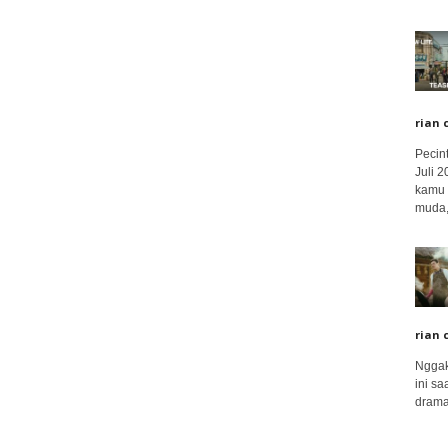
rian 
Pecin
Juli 
kamu 
muda,.
rian 
Nggak
ini sa
drama