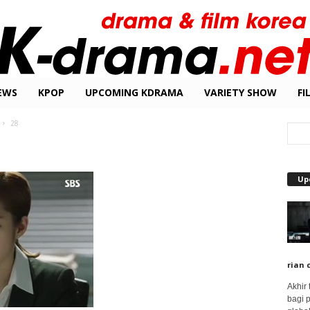
EWS
KPOP
UPCOMING KDRAMA
VARIETY SHOW
FI
28
Up
rian 
Akhir
bagi 