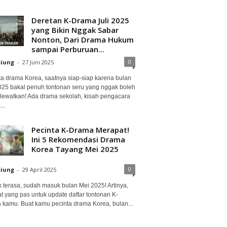
Deretan K-Drama Juli 2025
yang Bikin Nggak Sabar
Nonton, Dari Drama Hukum
sampai Perburuan...
0
ciung
-
27 Juni 2025
ta drama Korea, saatnya siap-siap karena bulan
2025 bakal penuh tontonan seru yang nggak boleh
lewatkan! Ada drama sekolah, kisah pengacara
..
Pecinta K-Drama Merapat!
Ini 5 Rekomendasi Drama
Korea Tayang Mei 2025
0
ciung
-
29 April 2025
 terasa, sudah masuk bulan Mei 2025! Artinya,
at yang pas untuk update daftar tontonan K-
 kamu. Buat kamu pecinta drama Korea, bulan...