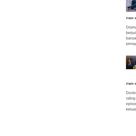
rian 
Drama
berju
banya
penay
rian 
Docto
rating
episo
keluar