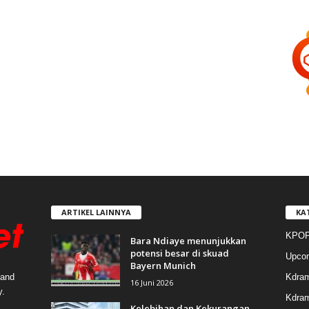
ARTIKEL LAINNYA
KA
KPOP
Bara Ndiaye menunjukkan
potensi besar di skuad
Upco
Bayern Munich
Kdra
 and
16 Juni 2026
y.
Kdram
Kelebihan dan Kekurangan