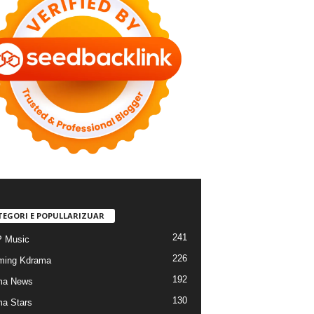
TEGORI E POPULLARIZUAR
241
 Music
226
ming Kdrama
192
ma News
130
a Stars