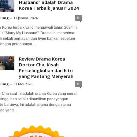
Husband” adalah Drama
Korea Terbaik Januari 2024
0
ciung
-
13 Januari 2024
 Korea terbaik yang mengawali tahun 2024 ini
dul "Marry My Husband". Drama ini menerima
k sekali perhatian dan hype bahkan sebelum
angan perdananya....
Review Drama Korea
Doctor Cha, Kisah
Perselingkuhan dan Istri
yang Pantang Menyerah
0
ciung
-
31 Mei 2023
r Cha saat ini adalah drama Korea yang meraih
 tinggi dan selalu dinantikan penayangan
de barunya. Ini adalah drama dengan tema
ga yang...