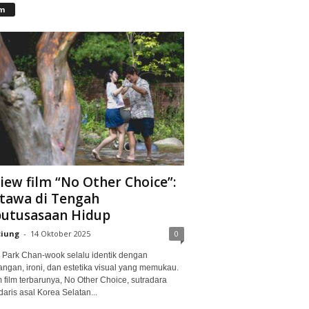
lm
iew film “No Other Choice”:
tawa di Tengah
utusasaan Hidup
ciung
-
14 Oktober 2025
0
Park Chan-wook selalu identik dengan
angan, ironi, dan estetika visual yang memukau.
 film terbarunya, No Other Choice, sutradara
aris asal Korea Selatan...