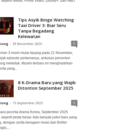
 seperti Netflix, Prime Video, Disney+, dan HBO
Tips Asyik Binge Watching
Taxi Driver 3: Biar Seru
Tanpa Begadang
Kelewatan
0
ciung
-
29 November 2025
Driver 3 resmi mulai tayang pada 21 November,
ejak episode pertamanya, antusias penonton
ung meledak. Musim terbaru ini menghadirkan
erita yang...
8 K-Drama Baru yang Wajib
Ditonton September 2025
0
ciung
-
15 September 2025
para pecinta drama Korea, September 2025
 seperti pesta besar. Ada banyak judul baru yang
, dengan cerita beragam mulai dari thriller
gis,...