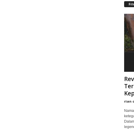
Fi
Rev
Ter
Kep
rian 
Nama 
keteg
Dalam
legend