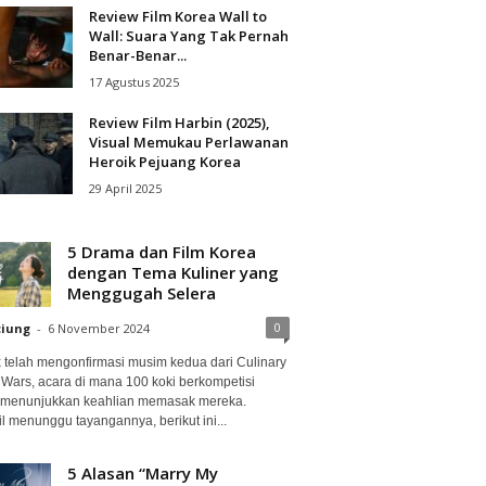
Review Film Korea Wall to
Wall: Suara Yang Tak Pernah
Benar-Benar...
17 Agustus 2025
Review Film Harbin (2025),
Visual Memukau Perlawanan
Heroik Pejuang Korea
29 April 2025
5 Drama dan Film Korea
dengan Tema Kuliner yang
Menggugah Selera
0
ciung
-
6 November 2024
ix telah mengonfirmasi musim kedua dari Culinary
 Wars, acara di mana 100 koki berkompetisi
 menunjukkan keahlian memasak mereka.
l menunggu tayangannya, berikut ini...
5 Alasan “Marry My