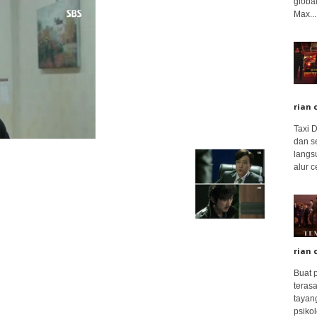
global
Max...
rian 
Taxi 
dan s
langs
alur c
rian 
Buat 
terasa
tayang
psikolo