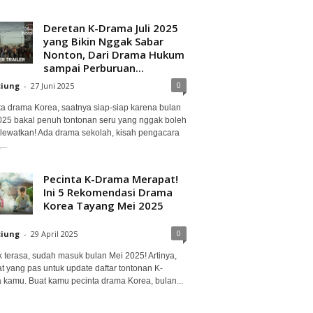
Deretan K-Drama Juli 2025
yang Bikin Nggak Sabar
Nonton, Dari Drama Hukum
sampai Perburuan...
0
ciung
-
27 Juni 2025
ta drama Korea, saatnya siap-siap karena bulan
2025 bakal penuh tontonan seru yang nggak boleh
lewatkan! Ada drama sekolah, kisah pengacara
..
Pecinta K-Drama Merapat!
Ini 5 Rekomendasi Drama
Korea Tayang Mei 2025
0
ciung
-
29 April 2025
 terasa, sudah masuk bulan Mei 2025! Artinya,
at yang pas untuk update daftar tontonan K-
 kamu. Buat kamu pecinta drama Korea, bulan...