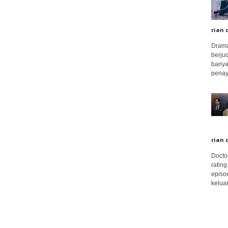
rian 
Drama
berju
banya
penay
rian 
Docto
rating
episo
keluar