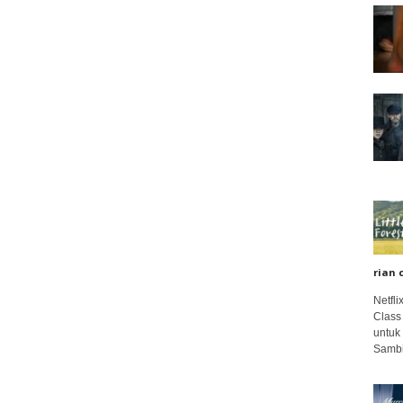
rian 
Netfl
Class
untuk
Sambi