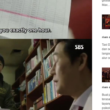
global
Max...
rian 
Taxi 
dan s
langs
alur c
rian 
Buat 
terasa
tayang
psikolo