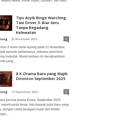
 seperti Netflix, Prime Video, Disney+, dan HBO
Tips Asyik Binge Watching
Taxi Driver 3: Biar Seru
Tanpa Begadang
Kelewatan
0
ciung
-
29 November 2025
Driver 3 resmi mulai tayang pada 21 November,
ejak episode pertamanya, antusias penonton
ung meledak. Musim terbaru ini menghadirkan
erita yang...
8 K-Drama Baru yang Wajib
Ditonton September 2025
0
ciung
-
15 September 2025
para pecinta drama Korea, September 2025
 seperti pesta besar. Ada banyak judul baru yang
, dengan cerita beragam mulai dari thriller
gis,...