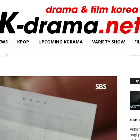
EWS
KPOP
UPCOMING KDRAMA
VARIETY SHOW
FI
26
Up
rian 
Akhir
bagi 