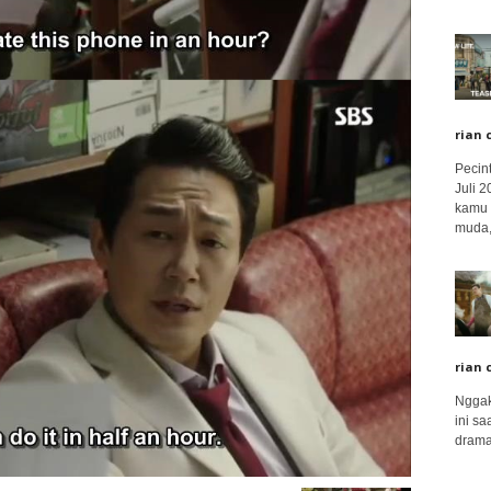
rian 
Pecin
Juli 
kamu 
muda,.
rian 
Nggak
ini sa
drama