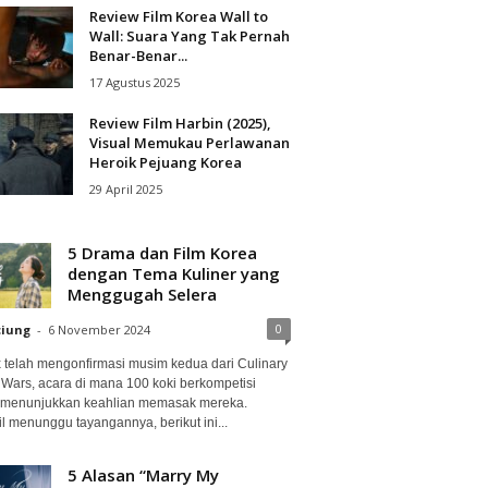
Review Film Korea Wall to
Wall: Suara Yang Tak Pernah
Benar-Benar...
17 Agustus 2025
Review Film Harbin (2025),
Visual Memukau Perlawanan
Heroik Pejuang Korea
29 April 2025
5 Drama dan Film Korea
dengan Tema Kuliner yang
Menggugah Selera
0
ciung
-
6 November 2024
ix telah mengonfirmasi musim kedua dari Culinary
 Wars, acara di mana 100 koki berkompetisi
 menunjukkan keahlian memasak mereka.
l menunggu tayangannya, berikut ini...
5 Alasan “Marry My