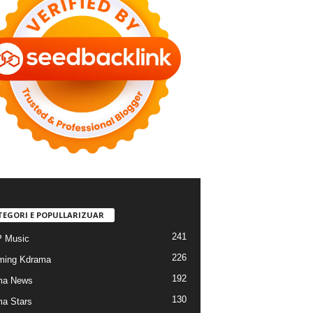
TEGORI E POPULLARIZUAR
241
 Music
226
ming Kdrama
192
ma News
130
a Stars