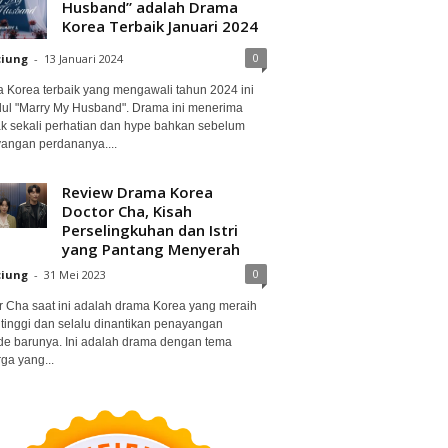
Husband” adalah Drama
Korea Terbaik Januari 2024
0
ciung
-
13 Januari 2024
 Korea terbaik yang mengawali tahun 2024 ini
dul "Marry My Husband". Drama ini menerima
k sekali perhatian dan hype bahkan sebelum
angan perdananya....
Review Drama Korea
Doctor Cha, Kisah
Perselingkuhan dan Istri
yang Pantang Menyerah
0
ciung
-
31 Mei 2023
r Cha saat ini adalah drama Korea yang meraih
 tinggi dan selalu dinantikan penayangan
de barunya. Ini adalah drama dengan tema
ga yang...