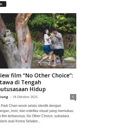
lm
iew film “No Other Choice”:
tawa di Tengah
utusasaan Hidup
ciung
-
14 Oktober 2025
0
Park Chan-wook selalu identik dengan
angan, ironi, dan estetika visual yang memukau.
 film terbarunya, No Other Choice, sutradara
aris asal Korea Selatan...