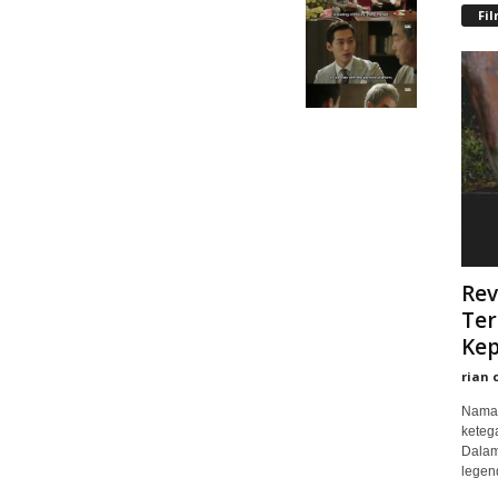
Fi
Rev
Ter
Kep
rian 
Nama 
keteg
Dalam
legend