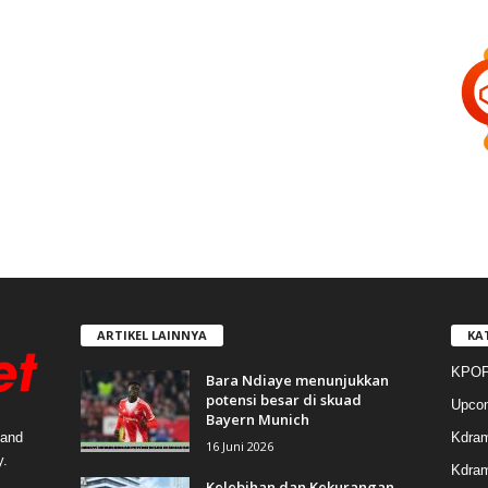
ARTIKEL LAINNYA
KA
KPOP
Bara Ndiaye menunjukkan
potensi besar di skuad
Upco
Bayern Munich
Kdra
 and
16 Juni 2026
y.
Kdram
Kelebihan dan Kekurangan