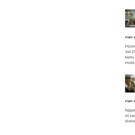
rian 
Pecin
Juli 
kamu 
muda,.
rian 
Nggak
ini sa
drama