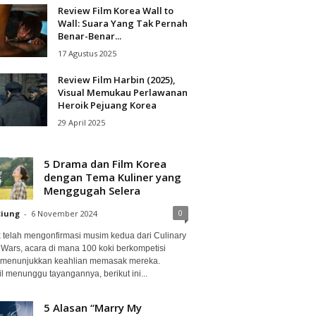
Review Film Korea Wall to
Wall: Suara Yang Tak Pernah
Benar-Benar...
17 Agustus 2025
Review Film Harbin (2025),
Visual Memukau Perlawanan
Heroik Pejuang Korea
29 April 2025
5 Drama dan Film Korea
dengan Tema Kuliner yang
Menggugah Selera
0
ciung
-
6 November 2024
ix telah mengonfirmasi musim kedua dari Culinary
 Wars, acara di mana 100 koki berkompetisi
 menunjukkan keahlian memasak mereka.
l menunggu tayangannya, berikut ini...
5 Alasan “Marry My