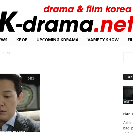
EWS
KPOP
UPCOMING KDRAMA
VARIETY SHOW
FI
2
24
Up
rian 
Akhir
bagi 