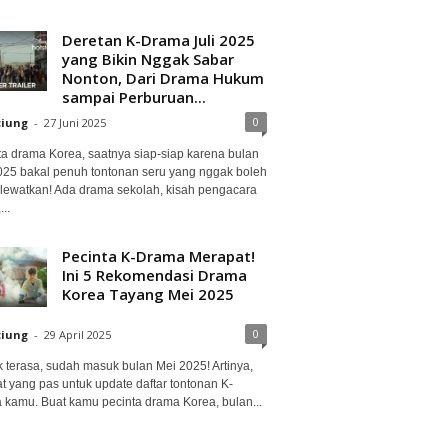
Deretan K-Drama Juli 2025
yang Bikin Nggak Sabar
Nonton, Dari Drama Hukum
sampai Perburuan...
0
ciung
-
27 Juni 2025
ta drama Korea, saatnya siap-siap karena bulan
2025 bakal penuh tontonan seru yang nggak boleh
lewatkan! Ada drama sekolah, kisah pengacara
..
Pecinta K-Drama Merapat!
Ini 5 Rekomendasi Drama
Korea Tayang Mei 2025
0
ciung
-
29 April 2025
 terasa, sudah masuk bulan Mei 2025! Artinya,
at yang pas untuk update daftar tontonan K-
 kamu. Buat kamu pecinta drama Korea, bulan...