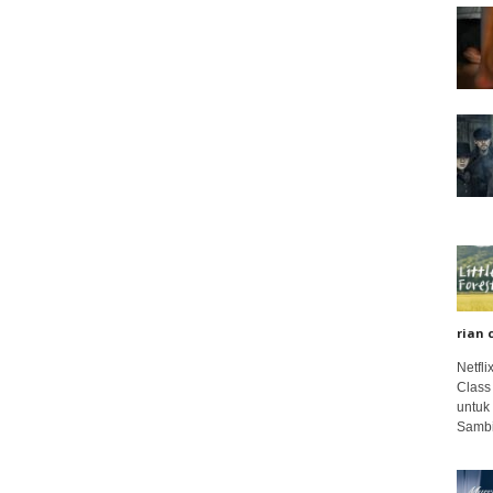
rian 
Netfl
Class
untuk
Sambi