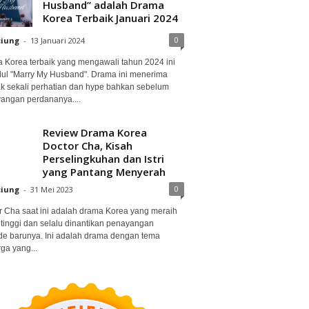
Husband” adalah Drama
Korea Terbaik Januari 2024
0
ciung
-
13 Januari 2024
 Korea terbaik yang mengawali tahun 2024 ini
dul "Marry My Husband". Drama ini menerima
k sekali perhatian dan hype bahkan sebelum
angan perdananya....
Review Drama Korea
Doctor Cha, Kisah
Perselingkuhan dan Istri
yang Pantang Menyerah
0
ciung
-
31 Mei 2023
r Cha saat ini adalah drama Korea yang meraih
 tinggi dan selalu dinantikan penayangan
de barunya. Ini adalah drama dengan tema
ga yang...