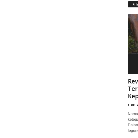
Fi
Rev
Ter
Kep
rian 
Nama 
keteg
Dalam
legend