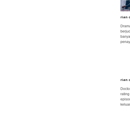
rian 
Drama
berju
banya
penay
rian 
Docto
rating
episo
keluar