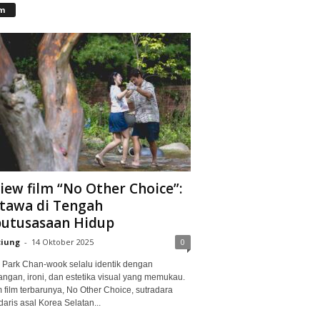
lm
iew film “No Other Choice”:
tawa di Tengah
utusasaan Hidup
ciung
-
14 Oktober 2025
0
Park Chan-wook selalu identik dengan
angan, ironi, dan estetika visual yang memukau.
 film terbarunya, No Other Choice, sutradara
aris asal Korea Selatan...