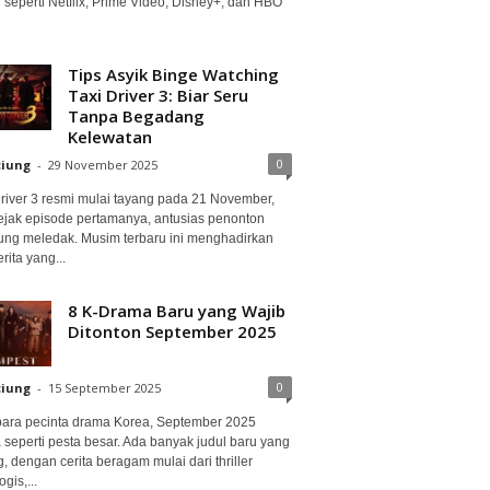
 seperti Netflix, Prime Video, Disney+, dan HBO
Tips Asyik Binge Watching
Taxi Driver 3: Biar Seru
Tanpa Begadang
Kelewatan
0
ciung
-
29 November 2025
Driver 3 resmi mulai tayang pada 21 November,
ejak episode pertamanya, antusias penonton
ung meledak. Musim terbaru ini menghadirkan
erita yang...
8 K-Drama Baru yang Wajib
Ditonton September 2025
0
ciung
-
15 September 2025
para pecinta drama Korea, September 2025
 seperti pesta besar. Ada banyak judul baru yang
, dengan cerita beragam mulai dari thriller
gis,...