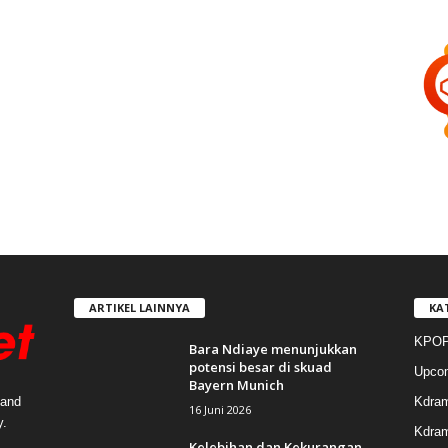
ARTIKEL LAINNYA
KA
KPOP
Bara Ndiaye menunjukkan
potensi besar di skuad
Upco
Bayern Munich
Kdra
 and
16 Juni 2026
y.
Kdram
Kelebihan dan Kekurangan