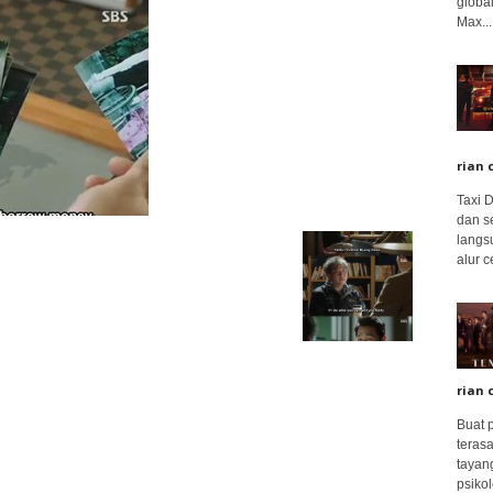
global
Max...
rian 
Taxi 
dan s
langs
alur c
rian 
Buat 
terasa
tayang
psikolo