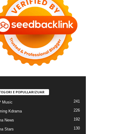
TEGORI E POPULLARIZUAR
241
 Music
226
ming Kdrama
192
ma News
130
a Stars