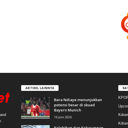
ARTIKEL LAINNYA
KA
KPOP
Bara Ndiaye menunjukkan
potensi besar di skuad
Upco
Bayern Munich
Kdra
 and
16 Juni 2026
y.
Kdram
Kelebihan dan Kekurangan