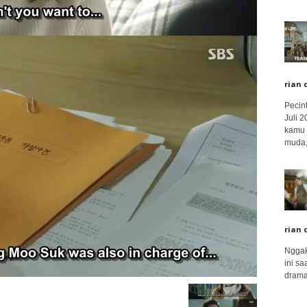
rian 
Pecin
Juli 
kamu 
muda,.
rian 
Nggak
ini sa
drama