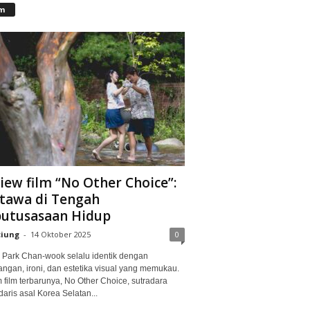
lm
iew film “No Other Choice”:
tawa di Tengah
utusasaan Hidup
ciung
-
14 Oktober 2025
0
Park Chan-wook selalu identik dengan
angan, ironi, dan estetika visual yang memukau.
 film terbarunya, No Other Choice, sutradara
aris asal Korea Selatan...