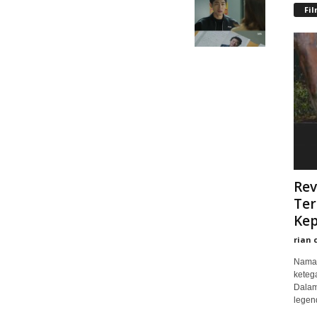
Fi
Rev
Ter
Kep
rian 
Nama 
keteg
Dalam
legend