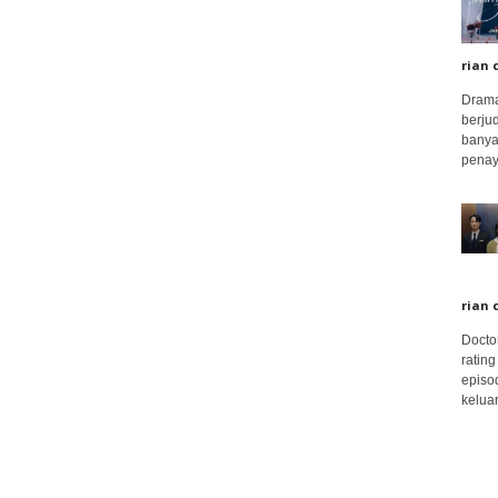
rian 
Drama
berju
banya
penay
rian 
Docto
rating
episo
keluar