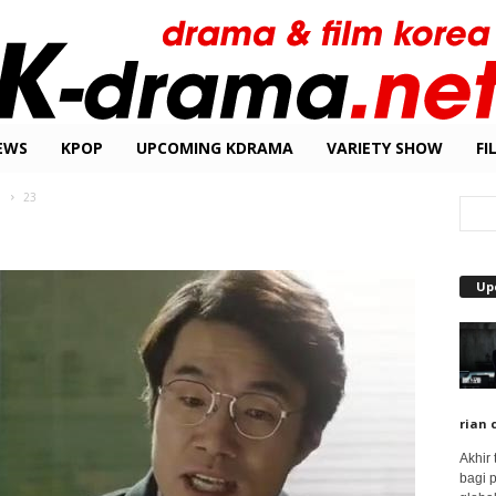
EWS
KPOP
UPCOMING KDRAMA
VARIETY SHOW
FI
1
23
Up
rian 
Akhir
bagi 