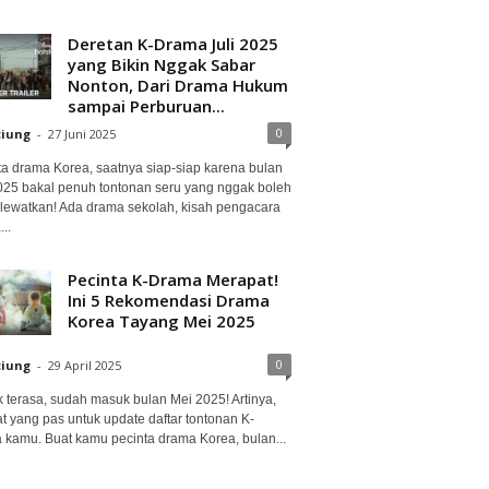
Deretan K-Drama Juli 2025
yang Bikin Nggak Sabar
Nonton, Dari Drama Hukum
sampai Perburuan...
0
ciung
-
27 Juni 2025
ta drama Korea, saatnya siap-siap karena bulan
2025 bakal penuh tontonan seru yang nggak boleh
lewatkan! Ada drama sekolah, kisah pengacara
..
Pecinta K-Drama Merapat!
Ini 5 Rekomendasi Drama
Korea Tayang Mei 2025
0
ciung
-
29 April 2025
 terasa, sudah masuk bulan Mei 2025! Artinya,
at yang pas untuk update daftar tontonan K-
 kamu. Buat kamu pecinta drama Korea, bulan...