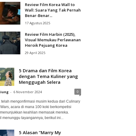
Review Film Korea Wall to
Wall: Suara Yang Tak Pernah
Benar-Benar...
17 Agustus 2025
Review Film Harbin (2025),
Visual Memukau Perlawanan
Heroik Pejuang Korea
29 April 2025
5 Drama dan Film Korea
dengan Tema Kuliner yang
Menggugah Selera
0
ciung
-
6 November 2024
ix telah mengonfirmasi musim kedua dari Culinary
 Wars, acara di mana 100 koki berkompetisi
 menunjukkan keahlian memasak mereka.
l menunggu tayangannya, berikut ini...
5 Alasan “Marry My