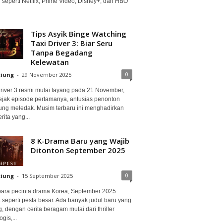
 seperti Netflix, Prime Video, Disney+, dan HBO
Tips Asyik Binge Watching
Taxi Driver 3: Biar Seru
Tanpa Begadang
Kelewatan
0
ciung
-
29 November 2025
Driver 3 resmi mulai tayang pada 21 November,
ejak episode pertamanya, antusias penonton
ung meledak. Musim terbaru ini menghadirkan
erita yang...
8 K-Drama Baru yang Wajib
Ditonton September 2025
0
ciung
-
15 September 2025
para pecinta drama Korea, September 2025
 seperti pesta besar. Ada banyak judul baru yang
, dengan cerita beragam mulai dari thriller
gis,...