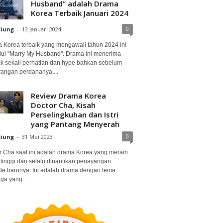
Husband” adalah Drama
Korea Terbaik Januari 2024
0
ciung
-
13 Januari 2024
 Korea terbaik yang mengawali tahun 2024 ini
dul "Marry My Husband". Drama ini menerima
k sekali perhatian dan hype bahkan sebelum
angan perdananya....
Review Drama Korea
Doctor Cha, Kisah
Perselingkuhan dan Istri
yang Pantang Menyerah
0
ciung
-
31 Mei 2023
r Cha saat ini adalah drama Korea yang meraih
 tinggi dan selalu dinantikan penayangan
de barunya. Ini adalah drama dengan tema
ga yang...