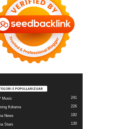
TEGORI E POPULLARIZUAR
241
 Music
226
ming Kdrama
192
ma News
130
a Stars