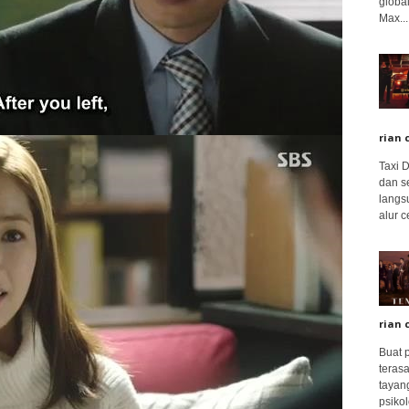
global
Max...
rian 
Taxi 
dan s
langs
alur c
rian 
Buat 
terasa
tayang
psikolo