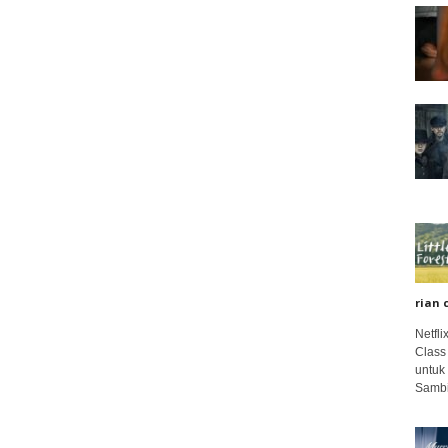
rian 
Netfl
Class
untuk
Sambi