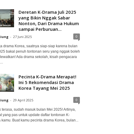
Deretan K-Drama Juli 2025
yang Bikin Nggak Sabar
Nonton, Dari Drama Hukum
sampai Perburuan...
0
ciung
-
27 Juni 2025
ta drama Korea, saatnya siap-siap karena bulan
2025 bakal penuh tontonan seru yang nggak boleh
lewatkan! Ada drama sekolah, kisah pengacara
..
Pecinta K-Drama Merapat!
Ini 5 Rekomendasi Drama
Korea Tayang Mei 2025
0
ciung
-
29 April 2025
 terasa, sudah masuk bulan Mei 2025! Artinya,
at yang pas untuk update daftar tontonan K-
 kamu. Buat kamu pecinta drama Korea, bulan...