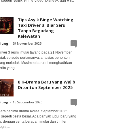
 seperti Netflix, Prime Video, Disney+, dan HBO
Tips Asyik Binge Watching
Taxi Driver 3: Biar Seru
Tanpa Begadang
Kelewatan
0
ciung
-
29 November 2025
Driver 3 resmi mulai tayang pada 21 November,
ejak episode pertamanya, antusias penonton
ung meledak. Musim terbaru ini menghadirkan
erita yang...
8 K-Drama Baru yang Wajib
Ditonton September 2025
0
ciung
-
15 September 2025
para pecinta drama Korea, September 2025
 seperti pesta besar. Ada banyak judul baru yang
, dengan cerita beragam mulai dari thriller
gis,...