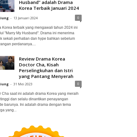
Husband” adalah Drama
Korea Terbaik Januari 2024
0
ciung
-
13 Januari 2024
 Korea terbaik yang mengawali tahun 2024 ini
dul "Marry My Husband". Drama ini menerima
k sekali perhatian dan hype bahkan sebelum
angan perdananya....
Review Drama Korea
Doctor Cha, Kisah
Perselingkuhan dan Istri
yang Pantang Menyerah
0
ciung
-
31 Mei 2023
r Cha saat ini adalah drama Korea yang meraih
 tinggi dan selalu dinantikan penayangan
de barunya. Ini adalah drama dengan tema
ga yang...