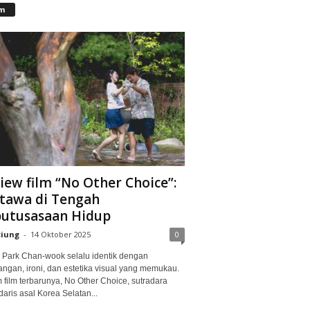
lm
iew film “No Other Choice”:
tawa di Tengah
utusasaan Hidup
ciung
-
14 Oktober 2025
0
Park Chan-wook selalu identik dengan
angan, ironi, dan estetika visual yang memukau.
 film terbarunya, No Other Choice, sutradara
aris asal Korea Selatan...