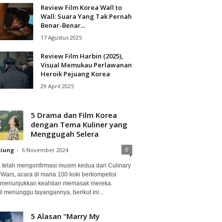
Review Film Korea Wall to
Wall: Suara Yang Tak Pernah
Benar-Benar...
17 Agustus 2025
Review Film Harbin (2025),
Visual Memukau Perlawanan
Heroik Pejuang Korea
29 April 2025
5 Drama dan Film Korea
dengan Tema Kuliner yang
Menggugah Selera
0
ciung
-
6 November 2024
ix telah mengonfirmasi musim kedua dari Culinary
 Wars, acara di mana 100 koki berkompetisi
 menunjukkan keahlian memasak mereka.
l menunggu tayangannya, berikut ini...
5 Alasan “Marry My