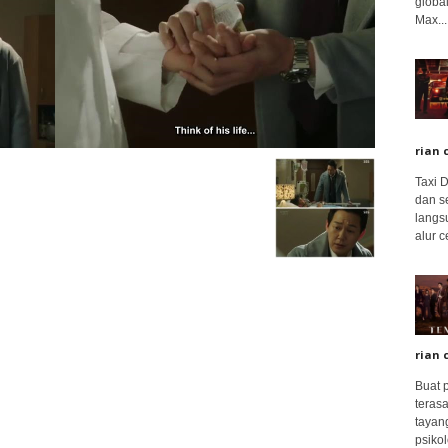
global
Max...
rian 
Taxi 
dan s
langs
alur c
rian 
Buat 
terasa
tayang
psikolo