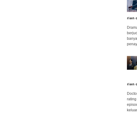
rian 
Drama
berju
banya
penay
rian 
Docto
rating
episo
keluar