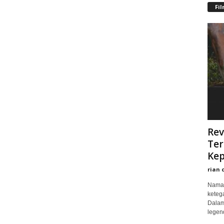
Fi
Rev
Ter
Kep
rian 
Nama 
keteg
Dalam
legend