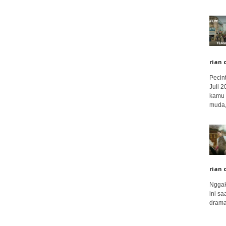
rian 
Pecin
Juli 
kamu 
muda,.
rian 
Nggak
ini sa
drama