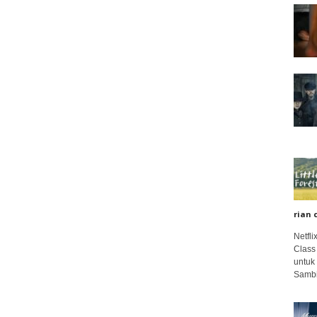
rian 
Netfl
Class
untuk
Sambi