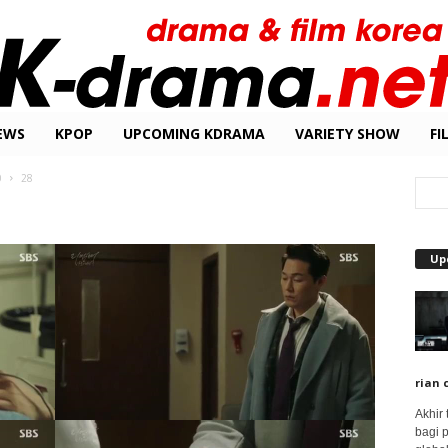
EWS
KPOP
UPCOMING KDRAMA
VARIETY SHOW
FI
0
28
Up
rian 
Akhir
bagi 