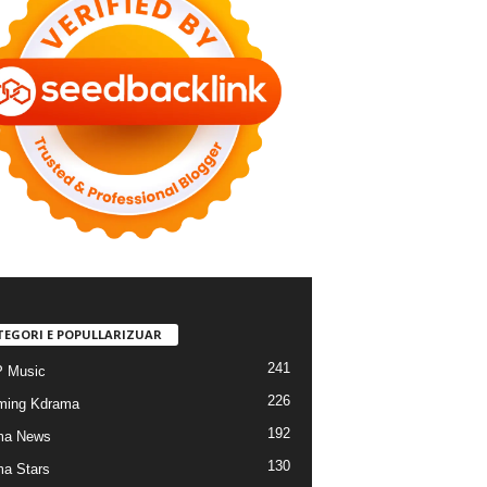
TEGORI E POPULLARIZUAR
241
 Music
226
ming Kdrama
192
ma News
130
a Stars