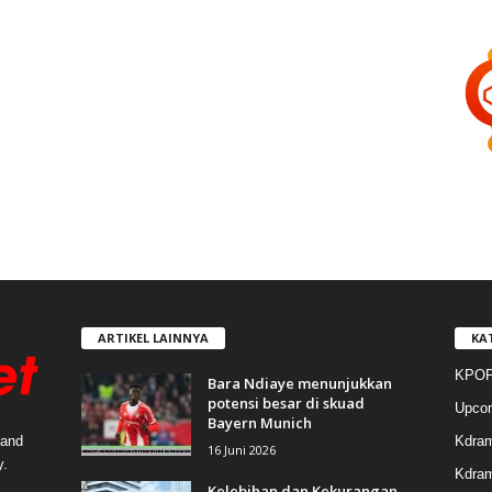
ARTIKEL LAINNYA
KA
KPOP
Bara Ndiaye menunjukkan
potensi besar di skuad
Upco
Bayern Munich
Kdra
 and
16 Juni 2026
y.
Kdram
Kelebihan dan Kekurangan