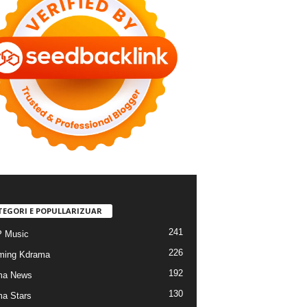
TEGORI E POPULLARIZUAR
241
 Music
226
ming Kdrama
192
ma News
130
a Stars