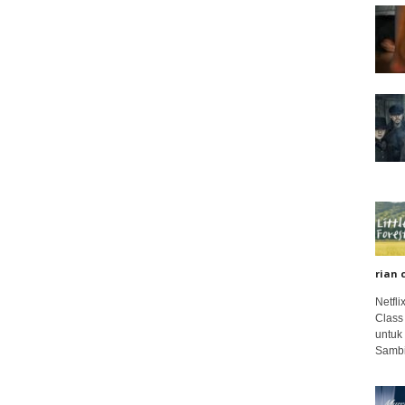
rian 
Netfl
Class
untuk
Sambi