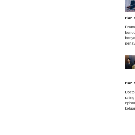
rian 
Drama
berju
banya
penay
rian 
Docto
rating
episo
keluar