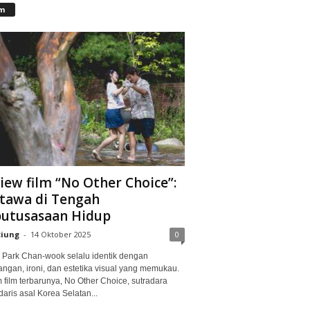
lm
iew film “No Other Choice”:
tawa di Tengah
utusasaan Hidup
ciung
-
14 Oktober 2025
0
Park Chan-wook selalu identik dengan
angan, ironi, dan estetika visual yang memukau.
 film terbarunya, No Other Choice, sutradara
aris asal Korea Selatan...