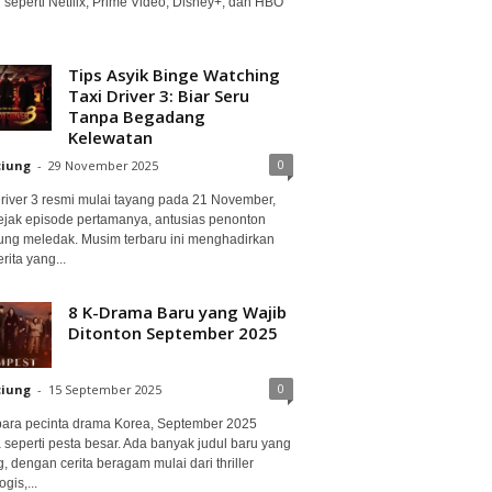
 seperti Netflix, Prime Video, Disney+, dan HBO
Tips Asyik Binge Watching
Taxi Driver 3: Biar Seru
Tanpa Begadang
Kelewatan
0
ciung
-
29 November 2025
Driver 3 resmi mulai tayang pada 21 November,
ejak episode pertamanya, antusias penonton
ung meledak. Musim terbaru ini menghadirkan
erita yang...
8 K-Drama Baru yang Wajib
Ditonton September 2025
0
ciung
-
15 September 2025
para pecinta drama Korea, September 2025
 seperti pesta besar. Ada banyak judul baru yang
, dengan cerita beragam mulai dari thriller
gis,...