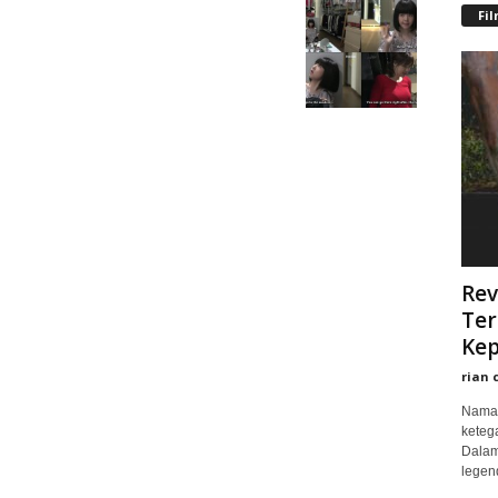
Fi
Rev
Ter
Kep
rian 
Nama 
keteg
Dalam
legend