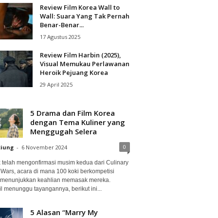
Review Film Korea Wall to
Wall: Suara Yang Tak Pernah
Benar-Benar...
17 Agustus 2025
Review Film Harbin (2025),
Visual Memukau Perlawanan
Heroik Pejuang Korea
29 April 2025
5 Drama dan Film Korea
dengan Tema Kuliner yang
Menggugah Selera
0
ciung
-
6 November 2024
ix telah mengonfirmasi musim kedua dari Culinary
 Wars, acara di mana 100 koki berkompetisi
 menunjukkan keahlian memasak mereka.
l menunggu tayangannya, berikut ini...
5 Alasan “Marry My