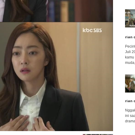
rian 
Pecin
Juli 
kamu 
muda,.
rian 
Nggak
ini sa
drama