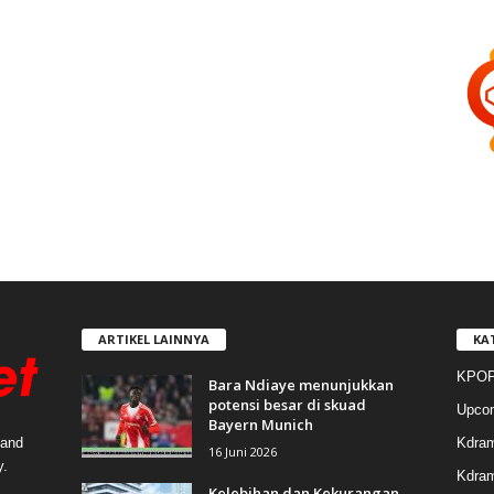
ARTIKEL LAINNYA
KA
KPOP
Bara Ndiaye menunjukkan
potensi besar di skuad
Upco
Bayern Munich
Kdra
 and
16 Juni 2026
y.
Kdram
Kelebihan dan Kekurangan