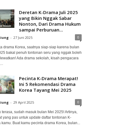
Deretan K-Drama Juli 2025
yang Bikin Nggak Sabar
Nonton, Dari Drama Hukum
sampai Perburuan...
0
ciung
-
27 Juni 2025
ta drama Korea, saatnya siap-siap karena bulan
2025 bakal penuh tontonan seru yang nggak boleh
lewatkan! Ada drama sekolah, kisah pengacara
..
Pecinta K-Drama Merapat!
Ini 5 Rekomendasi Drama
Korea Tayang Mei 2025
0
ciung
-
29 April 2025
 terasa, sudah masuk bulan Mei 2025! Artinya,
at yang pas untuk update daftar tontonan K-
 kamu. Buat kamu pecinta drama Korea, bulan...