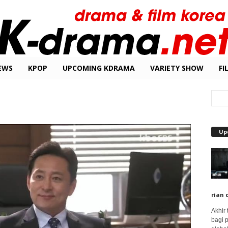
EWS
KPOP
UPCOMING KDRAMA
VARIETY SHOW
FI
Up
rian 
Akhir
bagi 