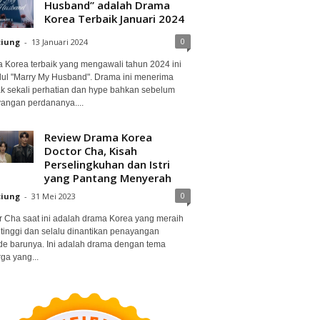
Husband” adalah Drama
Korea Terbaik Januari 2024
0
ciung
-
13 Januari 2024
 Korea terbaik yang mengawali tahun 2024 ini
dul "Marry My Husband". Drama ini menerima
k sekali perhatian dan hype bahkan sebelum
angan perdananya....
Review Drama Korea
Doctor Cha, Kisah
Perselingkuhan dan Istri
yang Pantang Menyerah
0
ciung
-
31 Mei 2023
r Cha saat ini adalah drama Korea yang meraih
 tinggi dan selalu dinantikan penayangan
de barunya. Ini adalah drama dengan tema
ga yang...