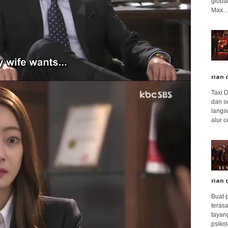
global
Max...
rian 
Taxi 
dan s
langs
alur c
rian 
Buat 
terasa
tayang
psikolo