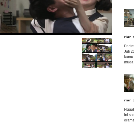
rian 
Pecin
Juli 
kamu 
muda,.
rian 
Nggak
ini sa
drama