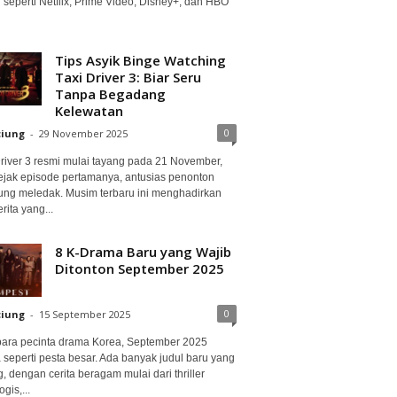
 seperti Netflix, Prime Video, Disney+, dan HBO
Tips Asyik Binge Watching
Taxi Driver 3: Biar Seru
Tanpa Begadang
Kelewatan
0
ciung
-
29 November 2025
Driver 3 resmi mulai tayang pada 21 November,
ejak episode pertamanya, antusias penonton
ung meledak. Musim terbaru ini menghadirkan
erita yang...
8 K-Drama Baru yang Wajib
Ditonton September 2025
0
ciung
-
15 September 2025
para pecinta drama Korea, September 2025
 seperti pesta besar. Ada banyak judul baru yang
, dengan cerita beragam mulai dari thriller
gis,...