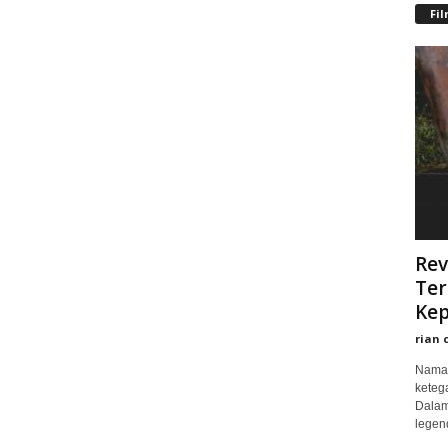
Fi
Rev
Ter
Kep
rian 
Nama 
keteg
Dalam
legend