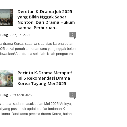
Deretan K-Drama Juli 2025
yang Bikin Nggak Sabar
Nonton, Dari Drama Hukum
sampai Perburuan...
0
ciung
-
27 Juni 2025
ta drama Korea, saatnya siap-siap karena bulan
2025 bakal penuh tontonan seru yang nggak boleh
lewatkan! Ada drama sekolah, kisah pengacara
..
Pecinta K-Drama Merapat!
Ini 5 Rekomendasi Drama
Korea Tayang Mei 2025
0
ciung
-
29 April 2025
 terasa, sudah masuk bulan Mei 2025! Artinya,
at yang pas untuk update daftar tontonan K-
 kamu. Buat kamu pecinta drama Korea, bulan...