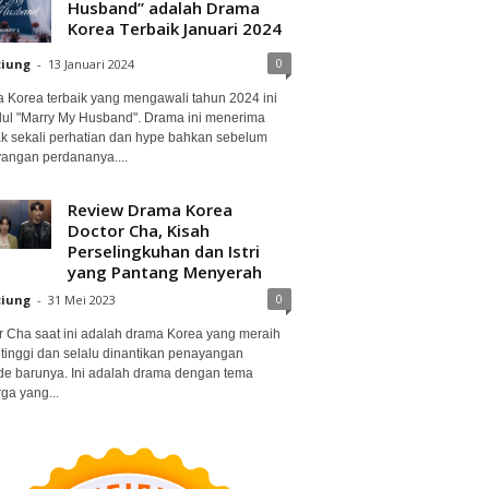
Husband” adalah Drama
Korea Terbaik Januari 2024
0
ciung
-
13 Januari 2024
 Korea terbaik yang mengawali tahun 2024 ini
dul "Marry My Husband". Drama ini menerima
k sekali perhatian dan hype bahkan sebelum
angan perdananya....
Review Drama Korea
Doctor Cha, Kisah
Perselingkuhan dan Istri
yang Pantang Menyerah
0
ciung
-
31 Mei 2023
r Cha saat ini adalah drama Korea yang meraih
 tinggi dan selalu dinantikan penayangan
de barunya. Ini adalah drama dengan tema
ga yang...