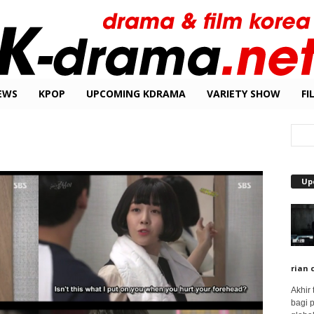
EWS
KPOP
UPCOMING KDRAMA
VARIETY SHOW
FI
Up
rian 
Akhir
bagi 