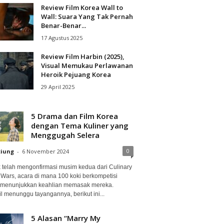
Review Film Korea Wall to
Wall: Suara Yang Tak Pernah
Benar-Benar...
17 Agustus 2025
Review Film Harbin (2025),
Visual Memukau Perlawanan
Heroik Pejuang Korea
29 April 2025
5 Drama dan Film Korea
dengan Tema Kuliner yang
Menggugah Selera
0
ciung
-
6 November 2024
ix telah mengonfirmasi musim kedua dari Culinary
 Wars, acara di mana 100 koki berkompetisi
 menunjukkan keahlian memasak mereka.
l menunggu tayangannya, berikut ini...
5 Alasan “Marry My