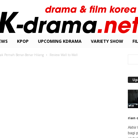
EWS
KPOP
UPCOMING KDRAMA
VARIETY SHOW
FI
 Tak Pernah Benar-Benar Hilang
Review Wall to Wall
Up
rian 
Akhir
bagi 