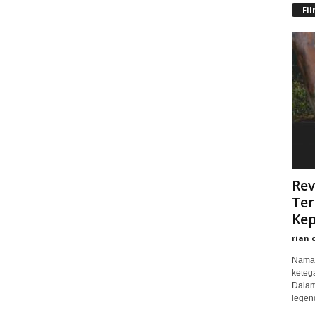
Fi
Rev
Ter
Kep
rian 
Nama 
keteg
Dalam
legend