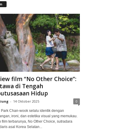
lm
iew film “No Other Choice”:
tawa di Tengah
utusasaan Hidup
ciung
-
14 Oktober 2025
0
Park Chan-wook selalu identik dengan
angan, ironi, dan estetika visual yang memukau.
 film terbarunya, No Other Choice, sutradara
aris asal Korea Selatan...