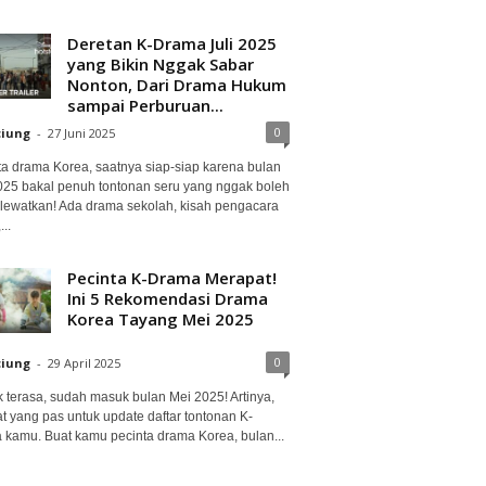
Deretan K-Drama Juli 2025
yang Bikin Nggak Sabar
Nonton, Dari Drama Hukum
sampai Perburuan...
0
ciung
-
27 Juni 2025
ta drama Korea, saatnya siap-siap karena bulan
2025 bakal penuh tontonan seru yang nggak boleh
lewatkan! Ada drama sekolah, kisah pengacara
..
Pecinta K-Drama Merapat!
Ini 5 Rekomendasi Drama
Korea Tayang Mei 2025
0
ciung
-
29 April 2025
 terasa, sudah masuk bulan Mei 2025! Artinya,
at yang pas untuk update daftar tontonan K-
 kamu. Buat kamu pecinta drama Korea, bulan...