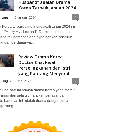
Husband” adalah Drama
Korea Terbaik Januari 2024
0
ciung
-
13 Januari 2024
 Korea terbaik yang mengawali tahun 2024 ini
dul "Marry My Husband". Drama ini menerima
k sekali perhatian dan hype bahkan sebelum
angan perdananya....
Review Drama Korea
Doctor Cha, Kisah
Perselingkuhan dan Istri
yang Pantang Menyerah
0
ciung
-
31 Mei 2023
r Cha saat ini adalah drama Korea yang meraih
 tinggi dan selalu dinantikan penayangan
de barunya. Ini adalah drama dengan tema
ga yang...