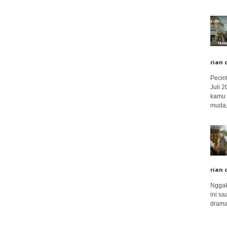
rian 
Pecin
Juli 
kamu 
muda,.
rian 
Nggak
ini sa
drama