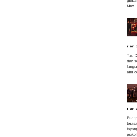
global
Max...
rian 
Taxi 
dan s
langs
alur c
rian 
Buat 
terasa
tayang
psikolo