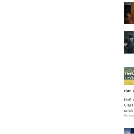
rian 
Netfl
Class
untuk
Sambi