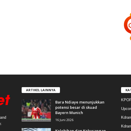
ARTIKEL LAINNYA
KA
KPOP
Bara Ndiaye menunjukkan
potensi besar di skuad
Upco
Bayern Munich
Kdra
 and
16 Juni 2026
y.
Kdram
Kelebihan dan Kekurangan