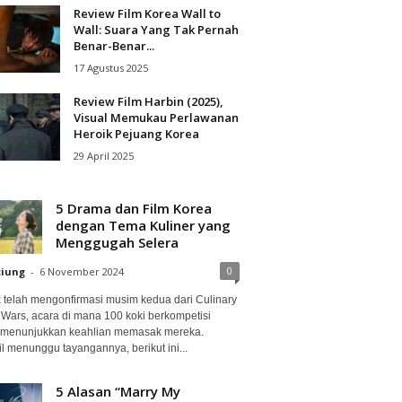
Review Film Korea Wall to
Wall: Suara Yang Tak Pernah
Benar-Benar...
17 Agustus 2025
Review Film Harbin (2025),
Visual Memukau Perlawanan
Heroik Pejuang Korea
29 April 2025
5 Drama dan Film Korea
dengan Tema Kuliner yang
Menggugah Selera
0
ciung
-
6 November 2024
ix telah mengonfirmasi musim kedua dari Culinary
 Wars, acara di mana 100 koki berkompetisi
 menunjukkan keahlian memasak mereka.
l menunggu tayangannya, berikut ini...
5 Alasan “Marry My