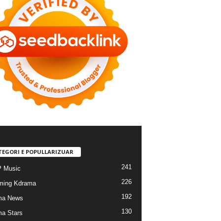
TEGORI E POPULLARIZUAR
241
 Music
226
ming Kdrama
192
ma News
130
a Stars