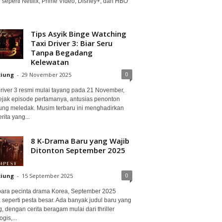
 seperti Netflix, Prime Video, Disney+, dan HBO
Tips Asyik Binge Watching
Taxi Driver 3: Biar Seru
Tanpa Begadang
Kelewatan
0
ciung
-
29 November 2025
Driver 3 resmi mulai tayang pada 21 November,
ejak episode pertamanya, antusias penonton
ung meledak. Musim terbaru ini menghadirkan
erita yang...
8 K-Drama Baru yang Wajib
Ditonton September 2025
0
ciung
-
15 September 2025
para pecinta drama Korea, September 2025
 seperti pesta besar. Ada banyak judul baru yang
, dengan cerita beragam mulai dari thriller
gis,...