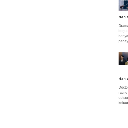
rian 
Drama
berju
banya
penay
rian 
Docto
rating
episo
keluar