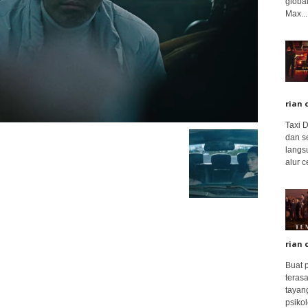
global
Max...
rian 
Taxi 
dan s
langs
alur c
rian 
Buat 
terasa
tayang
psikolo