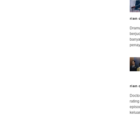
rian 
Drama
berju
banya
penay
rian 
Docto
rating
episo
keluar