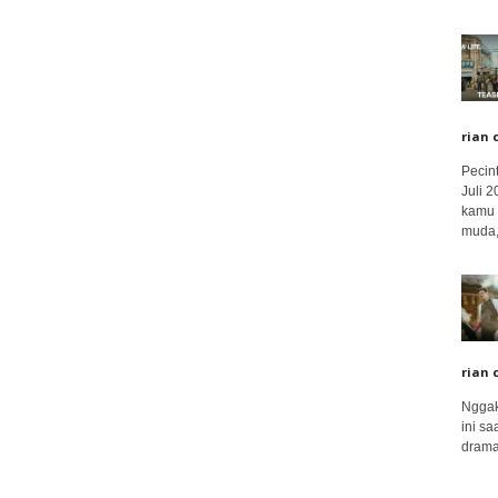
rian 
Pecin
Juli 
kamu 
muda,.
rian 
Nggak
ini sa
drama