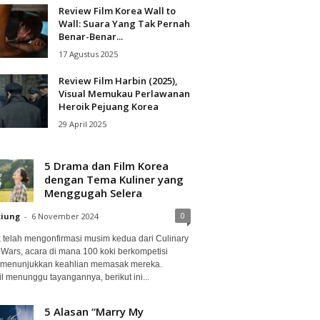
Review Film Korea Wall to
Wall: Suara Yang Tak Pernah
Benar-Benar...
17 Agustus 2025
Review Film Harbin (2025),
Visual Memukau Perlawanan
Heroik Pejuang Korea
29 April 2025
5 Drama dan Film Korea
dengan Tema Kuliner yang
Menggugah Selera
0
ciung
-
6 November 2024
ix telah mengonfirmasi musim kedua dari Culinary
 Wars, acara di mana 100 koki berkompetisi
 menunjukkan keahlian memasak mereka.
l menunggu tayangannya, berikut ini...
5 Alasan “Marry My