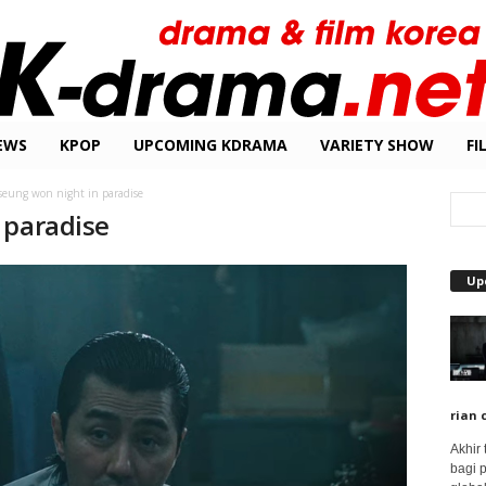
EWS
KPOP
UPCOMING KDRAMA
VARIETY SHOW
FI
seung won night in paradise
 paradise
Up
rian 
Akhir
bagi 