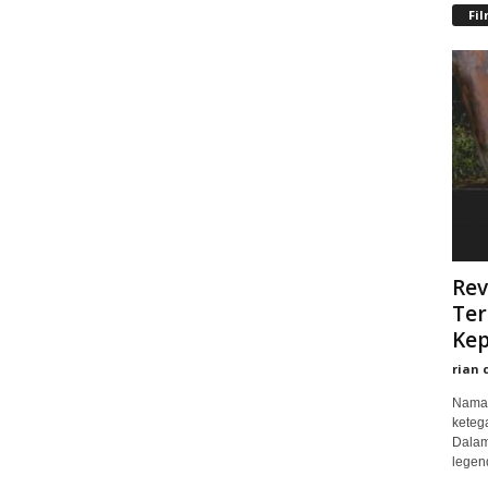
Fi
Rev
Ter
Kep
rian 
Nama 
keteg
Dalam
legend