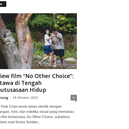
lm
iew film “No Other Choice”:
tawa di Tengah
utusasaan Hidup
ciung
-
14 Oktober 2025
0
Park Chan-wook selalu identik dengan
angan, ironi, dan estetika visual yang memukau.
 film terbarunya, No Other Choice, sutradara
aris asal Korea Selatan...