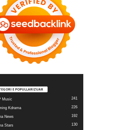
TEGORI E POPULLARIZUAR
241
 Music
226
ming Kdrama
192
ma News
130
a Stars