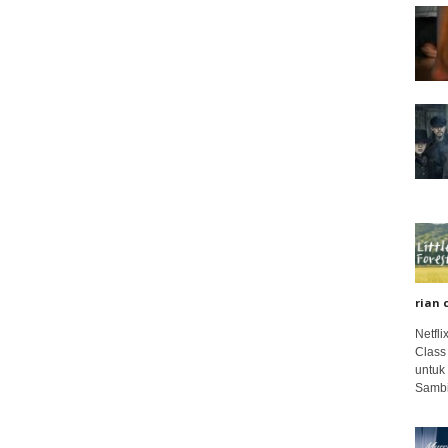
rian 
Netfl
Class
untuk
Sambi