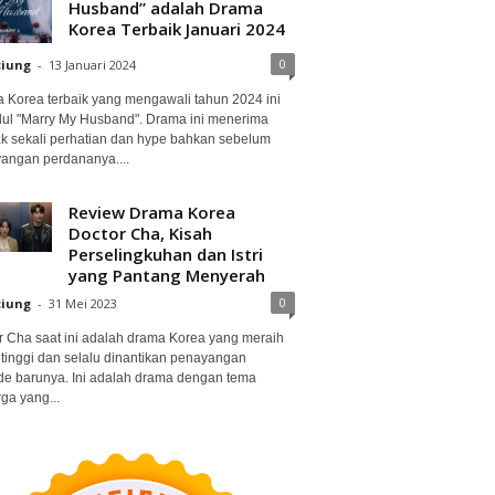
Husband” adalah Drama
Korea Terbaik Januari 2024
0
ciung
-
13 Januari 2024
 Korea terbaik yang mengawali tahun 2024 ini
dul "Marry My Husband". Drama ini menerima
k sekali perhatian dan hype bahkan sebelum
angan perdananya....
Review Drama Korea
Doctor Cha, Kisah
Perselingkuhan dan Istri
yang Pantang Menyerah
0
ciung
-
31 Mei 2023
r Cha saat ini adalah drama Korea yang meraih
 tinggi dan selalu dinantikan penayangan
de barunya. Ini adalah drama dengan tema
ga yang...