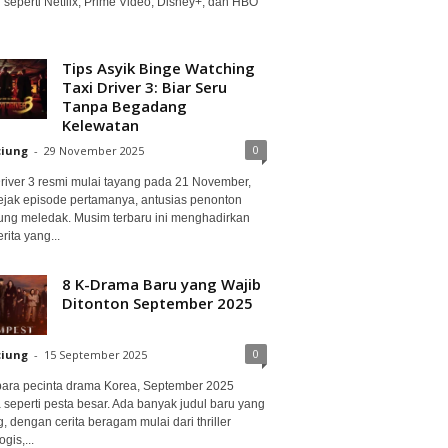
 seperti Netflix, Prime Video, Disney+, dan HBO
Tips Asyik Binge Watching
Taxi Driver 3: Biar Seru
Tanpa Begadang
Kelewatan
0
ciung
-
29 November 2025
Driver 3 resmi mulai tayang pada 21 November,
ejak episode pertamanya, antusias penonton
ung meledak. Musim terbaru ini menghadirkan
erita yang...
8 K-Drama Baru yang Wajib
Ditonton September 2025
0
ciung
-
15 September 2025
para pecinta drama Korea, September 2025
 seperti pesta besar. Ada banyak judul baru yang
, dengan cerita beragam mulai dari thriller
gis,...