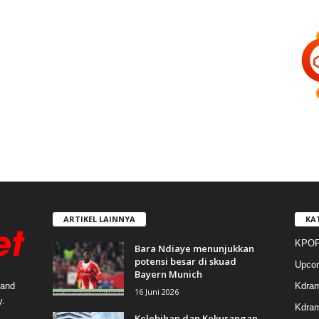
ARTIKEL LAINNYA
KA
KPOP
Bara Ndiaye menunjukkan
potensi besar di skuad
Upco
Bayern Munich
Kdra
 and
16 Juni 2026
y.
Kdram
Kelebihan dan Kekurangan