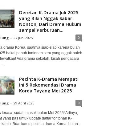
Deretan K-Drama Juli 2025
yang Bikin Nggak Sabar
Nonton, Dari Drama Hukum
sampai Perburuan...
0
ciung
-
27 Juni 2025
ta drama Korea, saatnya siap-siap karena bulan
2025 bakal penuh tontonan seru yang nggak boleh
lewatkan! Ada drama sekolah, kisah pengacara
..
Pecinta K-Drama Merapat!
Ini 5 Rekomendasi Drama
Korea Tayang Mei 2025
0
ciung
-
29 April 2025
 terasa, sudah masuk bulan Mei 2025! Artinya,
at yang pas untuk update daftar tontonan K-
 kamu. Buat kamu pecinta drama Korea, bulan...