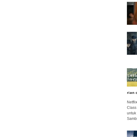
rian 
Netfl
Class
untuk
Sambi