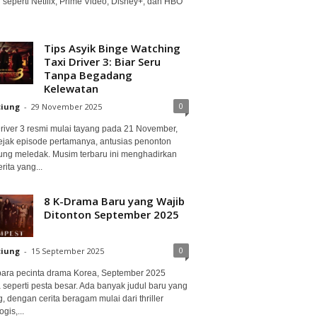
 seperti Netflix, Prime Video, Disney+, dan HBO
Tips Asyik Binge Watching
Taxi Driver 3: Biar Seru
Tanpa Begadang
Kelewatan
0
ciung
-
29 November 2025
Driver 3 resmi mulai tayang pada 21 November,
ejak episode pertamanya, antusias penonton
ung meledak. Musim terbaru ini menghadirkan
erita yang...
8 K-Drama Baru yang Wajib
Ditonton September 2025
0
ciung
-
15 September 2025
para pecinta drama Korea, September 2025
 seperti pesta besar. Ada banyak judul baru yang
, dengan cerita beragam mulai dari thriller
gis,...