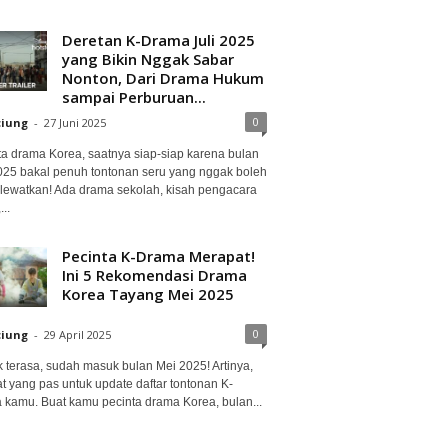
Deretan K-Drama Juli 2025
yang Bikin Nggak Sabar
Nonton, Dari Drama Hukum
sampai Perburuan...
0
ciung
-
27 Juni 2025
ta drama Korea, saatnya siap-siap karena bulan
2025 bakal penuh tontonan seru yang nggak boleh
lewatkan! Ada drama sekolah, kisah pengacara
..
Pecinta K-Drama Merapat!
Ini 5 Rekomendasi Drama
Korea Tayang Mei 2025
0
ciung
-
29 April 2025
 terasa, sudah masuk bulan Mei 2025! Artinya,
at yang pas untuk update daftar tontonan K-
 kamu. Buat kamu pecinta drama Korea, bulan...