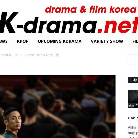
EWS
KPOP
UPCOMING KDRAMA
VARIETY SHOW
FI
g di Militer
Review Drama Korea DP
P
Up
rian 
Akhir
bagi 