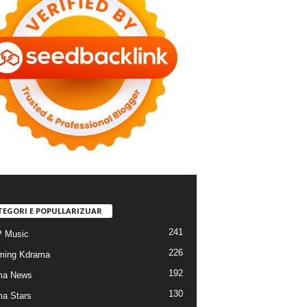
TEGORI E POPULLARIZUAR
241
 Music
226
ming Kdrama
192
ma News
130
a Stars