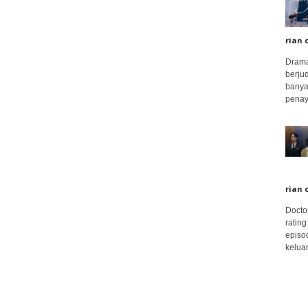
rian 
Drama
berju
banya
penay
rian 
Docto
rating
episo
keluar