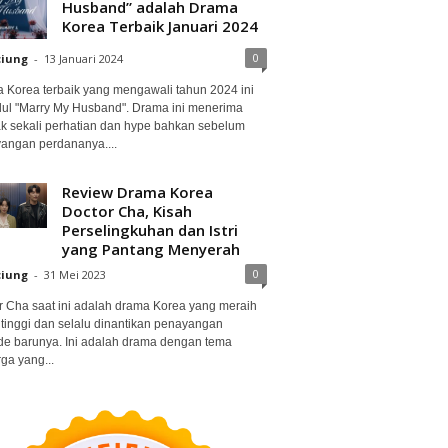
Husband” adalah Drama
Korea Terbaik Januari 2024
0
ciung
-
13 Januari 2024
 Korea terbaik yang mengawali tahun 2024 ini
dul "Marry My Husband". Drama ini menerima
k sekali perhatian dan hype bahkan sebelum
angan perdananya....
Review Drama Korea
Doctor Cha, Kisah
Perselingkuhan dan Istri
yang Pantang Menyerah
0
ciung
-
31 Mei 2023
r Cha saat ini adalah drama Korea yang meraih
 tinggi dan selalu dinantikan penayangan
de barunya. Ini adalah drama dengan tema
ga yang...