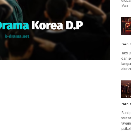
global
Max...
rian 
Taxi 
dan s
langs
alur c
rian 
Buat 
terasa
tayang
psikolo