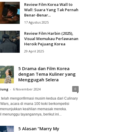
Review Film Korea Wall to
Wall: Suara Yang Tak Pernah
Benar-Benar...
17 Agustus 2025
Review Film Harbin (2025),
Visual Memukau Perlawanan
Heroik Pejuang Korea
29 April 2025
5 Drama dan Film Korea
dengan Tema Kuliner yang
Menggugah Selera
0
ciung
-
6 November 2024
ix telah mengonfirmasi musim kedua dari Culinary
 Wars, acara di mana 100 koki berkompetisi
 menunjukkan keahlian memasak mereka.
l menunggu tayangannya, berikut ini...
5 Alasan “Marry My