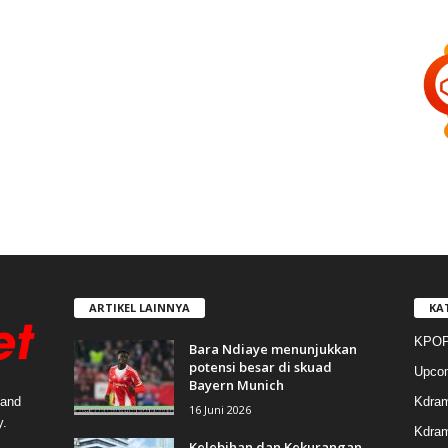
ARTIKEL LAINNYA
KA
KPOP
Bara Ndiaye menunjukkan
potensi besar di skuad
Upco
Bayern Munich
Kdra
 and
16 Juni 2026
y.
Kdram
Kelebihan dan Kekurangan