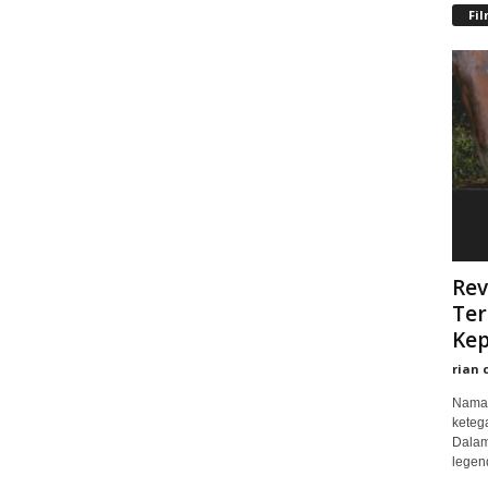
Fi
Rev
Ter
Kep
rian 
Nama 
keteg
Dalam
legend