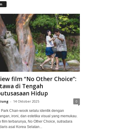
lm
iew film “No Other Choice”:
tawa di Tengah
utusasaan Hidup
ciung
-
14 Oktober 2025
0
Park Chan-wook selalu identik dengan
angan, ironi, dan estetika visual yang memukau.
 film terbarunya, No Other Choice, sutradara
aris asal Korea Selatan...