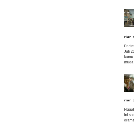
rian 
Pecin
Juli 
kamu 
muda,.
rian 
Nggak
ini sa
drama