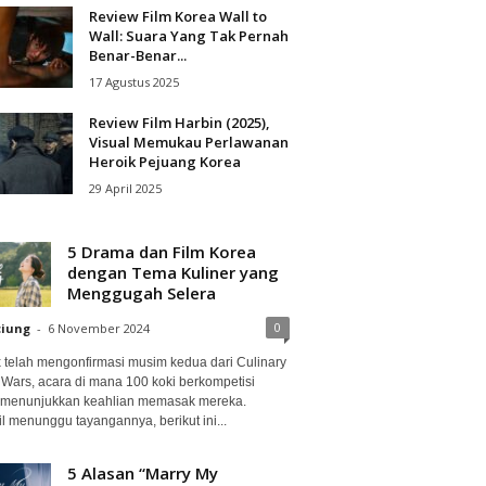
Review Film Korea Wall to
Wall: Suara Yang Tak Pernah
Benar-Benar...
17 Agustus 2025
Review Film Harbin (2025),
Visual Memukau Perlawanan
Heroik Pejuang Korea
29 April 2025
5 Drama dan Film Korea
dengan Tema Kuliner yang
Menggugah Selera
0
ciung
-
6 November 2024
ix telah mengonfirmasi musim kedua dari Culinary
 Wars, acara di mana 100 koki berkompetisi
 menunjukkan keahlian memasak mereka.
l menunggu tayangannya, berikut ini...
5 Alasan “Marry My