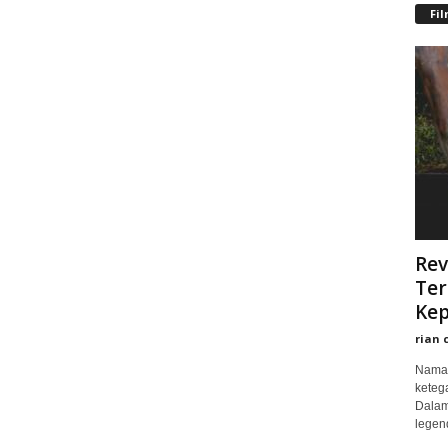
Fi
Rev
Ter
Kep
rian 
Nama 
keteg
Dalam
legend