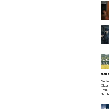
rian 
Netfl
Class
untuk
Sambi