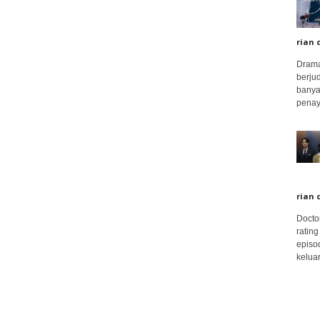
rian 
Drama
berju
banya
penay
rian 
Docto
rating
episo
keluar