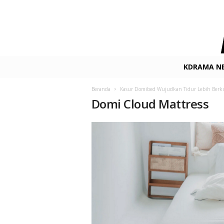
K
KDRAMA N
-
D
Beranda
Kasur Domibed Wujudkan Tidur Lebih Berkua
r
Domi Cloud Mattress
a
m
a
.
n
e
t
F
i
l
m
&