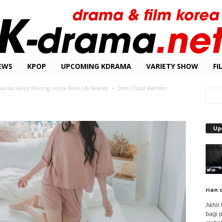
EWS
KPOP
UPCOMING KDRAMA
VARIETY SHOW
FI
litas Faktor Penting untuk Work Life Balance
Domi Cloud Mattress
Up
rian 
Akhir
bagi 