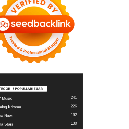
TEGORI E POPULLARIZUAR
241
 Music
226
ming Kdrama
192
ma News
130
a Stars