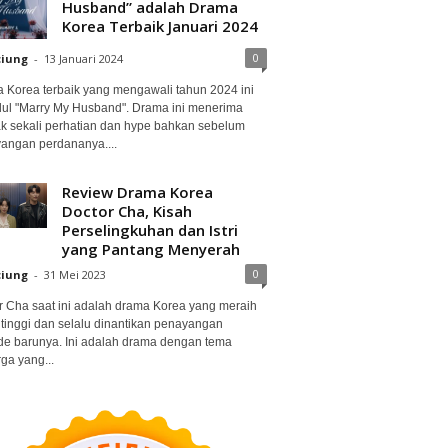
Husband” adalah Drama
Korea Terbaik Januari 2024
0
ciung
-
13 Januari 2024
 Korea terbaik yang mengawali tahun 2024 ini
dul "Marry My Husband". Drama ini menerima
k sekali perhatian dan hype bahkan sebelum
angan perdananya....
Review Drama Korea
Doctor Cha, Kisah
Perselingkuhan dan Istri
yang Pantang Menyerah
0
ciung
-
31 Mei 2023
r Cha saat ini adalah drama Korea yang meraih
 tinggi dan selalu dinantikan penayangan
de barunya. Ini adalah drama dengan tema
ga yang...