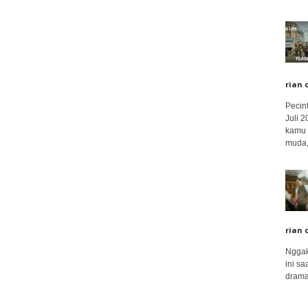
rian 
Pecin
Juli 
kamu 
muda,.
rian 
Nggak
ini sa
drama