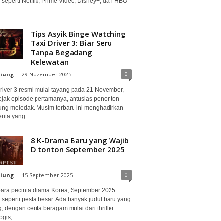
 seperti Netflix, Prime Video, Disney+, dan HBO
Tips Asyik Binge Watching
Taxi Driver 3: Biar Seru
Tanpa Begadang
Kelewatan
0
ciung
-
29 November 2025
Driver 3 resmi mulai tayang pada 21 November,
ejak episode pertamanya, antusias penonton
ung meledak. Musim terbaru ini menghadirkan
erita yang...
8 K-Drama Baru yang Wajib
Ditonton September 2025
0
ciung
-
15 September 2025
para pecinta drama Korea, September 2025
 seperti pesta besar. Ada banyak judul baru yang
, dengan cerita beragam mulai dari thriller
gis,...