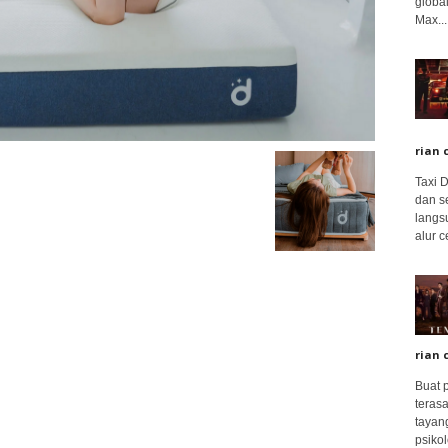
global
Max...
rian 
Taxi 
dan s
langs
alur c
rian 
Buat 
terasa
tayang
psikolo