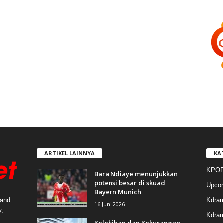
ARTIKEL LAINNYA
KA
KPOP
Bara Ndiaye menunjukkan
potensi besar di skuad
Upco
Bayern Munich
Kdra
 and
16 Juni 2026
y.
Kdram
Kelebihan dan Kekurangan