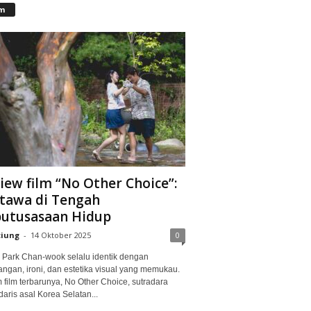
lm
iew film “No Other Choice”:
tawa di Tengah
utusasaan Hidup
ciung
-
14 Oktober 2025
0
Park Chan-wook selalu identik dengan
angan, ironi, dan estetika visual yang memukau.
 film terbarunya, No Other Choice, sutradara
aris asal Korea Selatan...