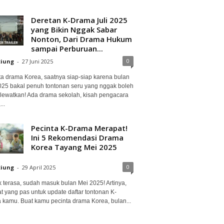
Deretan K-Drama Juli 2025
yang Bikin Nggak Sabar
Nonton, Dari Drama Hukum
sampai Perburuan...
0
ciung
-
27 Juni 2025
ta drama Korea, saatnya siap-siap karena bulan
2025 bakal penuh tontonan seru yang nggak boleh
lewatkan! Ada drama sekolah, kisah pengacara
..
Pecinta K-Drama Merapat!
Ini 5 Rekomendasi Drama
Korea Tayang Mei 2025
0
ciung
-
29 April 2025
 terasa, sudah masuk bulan Mei 2025! Artinya,
at yang pas untuk update daftar tontonan K-
 kamu. Buat kamu pecinta drama Korea, bulan...