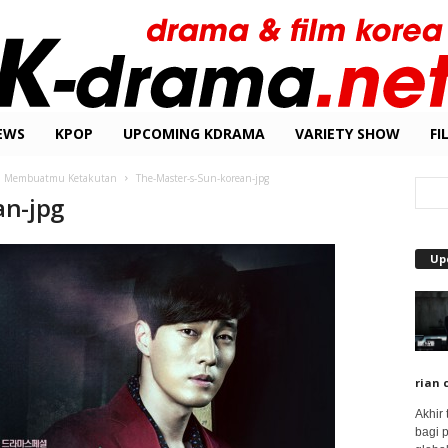
EWS
KPOP
UPCOMING KDRAMA
VARIETY SHOW
FI
an Membuatmu Ketakutan
The-Master-s-Sun-korean-jpg
an-jpg
Up
rian 
Akhir
bagi 