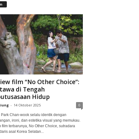
lm
iew film “No Other Choice”:
tawa di Tengah
utusasaan Hidup
ciung
-
14 Oktober 2025
0
Park Chan-wook selalu identik dengan
angan, ironi, dan estetika visual yang memukau.
 film terbarunya, No Other Choice, sutradara
aris asal Korea Selatan...