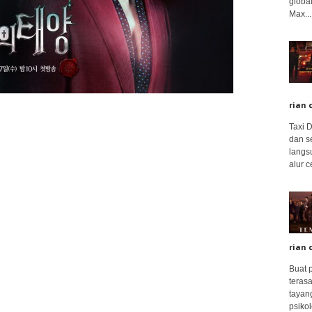
global
Max...
rian 
Taxi 
dan s
langs
alur c
rian 
Buat 
terasa
tayang
psikolo