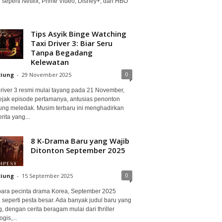
 seperti Netflix, Prime Video, Disney+, dan HBO
Tips Asyik Binge Watching
Taxi Driver 3: Biar Seru
Tanpa Begadang
Kelewatan
0
ciung
-
29 November 2025
Driver 3 resmi mulai tayang pada 21 November,
ejak episode pertamanya, antusias penonton
ung meledak. Musim terbaru ini menghadirkan
erita yang...
8 K-Drama Baru yang Wajib
Ditonton September 2025
0
ciung
-
15 September 2025
para pecinta drama Korea, September 2025
 seperti pesta besar. Ada banyak judul baru yang
, dengan cerita beragam mulai dari thriller
gis,...