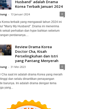
Husband” adalah Drama
Korea Terbaik Januari 2024
0
ciung
-
13 Januari 2024
 Korea terbaik yang mengawali tahun 2024 ini
dul "Marry My Husband". Drama ini menerima
k sekali perhatian dan hype bahkan sebelum
angan perdananya....
Review Drama Korea
Doctor Cha, Kisah
Perselingkuhan dan Istri
yang Pantang Menyerah
0
ciung
-
31 Mei 2023
r Cha saat ini adalah drama Korea yang meraih
 tinggi dan selalu dinantikan penayangan
de barunya. Ini adalah drama dengan tema
ga yang...