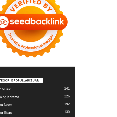
TEGORI E POPULLARIZUAR
241
 Music
226
ming Kdrama
192
ma News
130
a Stars