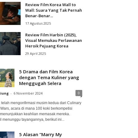
Review Film Korea Wall to
Wall: Suara Yang Tak Pernah
Benar-Benar...
17 Agustus 2025
Review Film Harbin (2025),
Visual Memukau Perlawanan
Heroik Pejuang Korea
29 April 2025
5 Drama dan Film Korea
dengan Tema Kuliner yang
Menggugah Selera
0
ciung
-
6 November 2024
ix telah mengonfirmasi musim kedua dari Culinary
 Wars, acara di mana 100 koki berkompetisi
 menunjukkan keahlian memasak mereka.
l menunggu tayangannya, berikut ini...
5 Alasan “Marry My