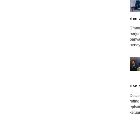
rian 
Drama
berju
banya
penay
rian 
Docto
rating
episo
keluar