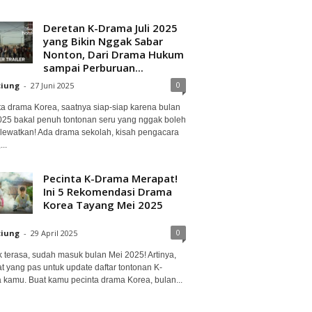
Deretan K-Drama Juli 2025
yang Bikin Nggak Sabar
Nonton, Dari Drama Hukum
sampai Perburuan...
0
ciung
-
27 Juni 2025
ta drama Korea, saatnya siap-siap karena bulan
2025 bakal penuh tontonan seru yang nggak boleh
lewatkan! Ada drama sekolah, kisah pengacara
..
Pecinta K-Drama Merapat!
Ini 5 Rekomendasi Drama
Korea Tayang Mei 2025
0
ciung
-
29 April 2025
 terasa, sudah masuk bulan Mei 2025! Artinya,
at yang pas untuk update daftar tontonan K-
 kamu. Buat kamu pecinta drama Korea, bulan...