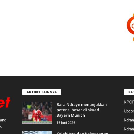
ARTIKEL LAINNYA
KA
KPOP
Bara Ndiaye menunjukkan
potensi besar di skuad
Upco
Bayern Munich
Kdra
 and
16 Juni 2026
y.
Kdram
Kelebihan dan Kekurangan