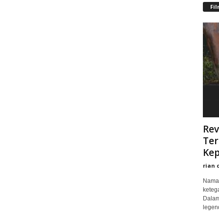
Fi
Rev
Ter
Kep
rian 
Nama 
keteg
Dalam
legend