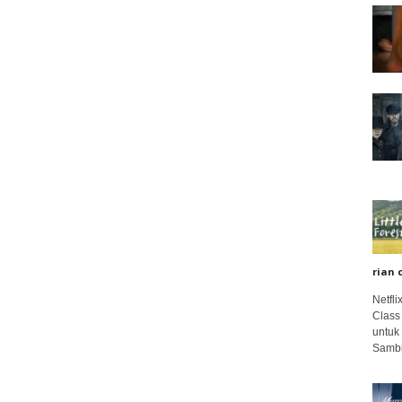
rian 
Netfl
Class
untuk
Sambi