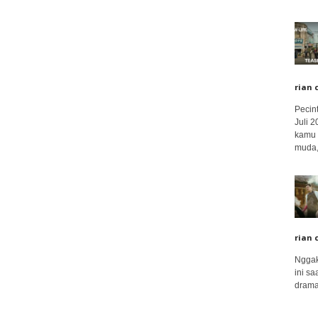
rian 
Pecin
Juli 
kamu 
muda,.
rian 
Nggak
ini sa
drama