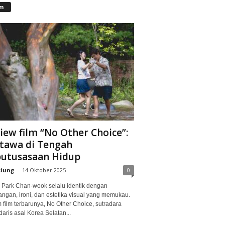
lm
iew film “No Other Choice”:
tawa di Tengah
utusasaan Hidup
ciung
-
14 Oktober 2025
0
Park Chan-wook selalu identik dengan
angan, ironi, dan estetika visual yang memukau.
 film terbarunya, No Other Choice, sutradara
aris asal Korea Selatan...