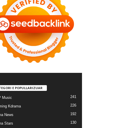
TEGORI E POPULLARIZUAR
241
 Music
226
ming Kdrama
192
ma News
130
a Stars