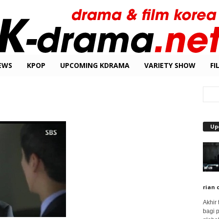
EWS
KPOP
UPCOMING KDRAMA
VARIETY SHOW
FI
Up
rian 
Akhir
bagi 