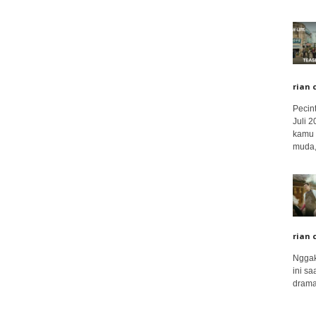
rian 
Pecin
Juli 
kamu 
muda,.
rian 
Nggak
ini sa
drama