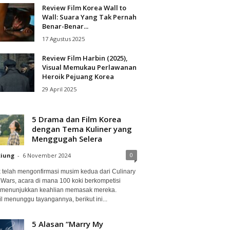
Review Film Korea Wall to
Wall: Suara Yang Tak Pernah
Benar-Benar...
17 Agustus 2025
Review Film Harbin (2025),
Visual Memukau Perlawanan
Heroik Pejuang Korea
29 April 2025
5 Drama dan Film Korea
dengan Tema Kuliner yang
Menggugah Selera
0
ciung
-
6 November 2024
ix telah mengonfirmasi musim kedua dari Culinary
 Wars, acara di mana 100 koki berkompetisi
 menunjukkan keahlian memasak mereka.
l menunggu tayangannya, berikut ini...
5 Alasan “Marry My