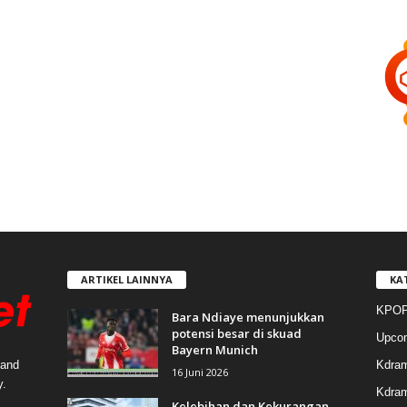
ARTIKEL LAINNYA
KA
KPOP
Bara Ndiaye menunjukkan
potensi besar di skuad
Upco
Bayern Munich
Kdra
 and
16 Juni 2026
y.
Kdram
Kelebihan dan Kekurangan