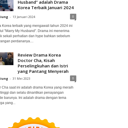
Husband” adalah Drama
Korea Terbaik Januari 2024
0
ciung
-
13 Januari 2024
 Korea terbaik yang mengawali tahun 2024 ini
dul "Marry My Husband". Drama ini menerima
k sekali perhatian dan hype bahkan sebelum
angan perdananya....
Review Drama Korea
Doctor Cha, Kisah
Perselingkuhan dan Istri
yang Pantang Menyerah
0
ciung
-
31 Mei 2023
r Cha saat ini adalah drama Korea yang meraih
 tinggi dan selalu dinantikan penayangan
de barunya. Ini adalah drama dengan tema
ga yang...