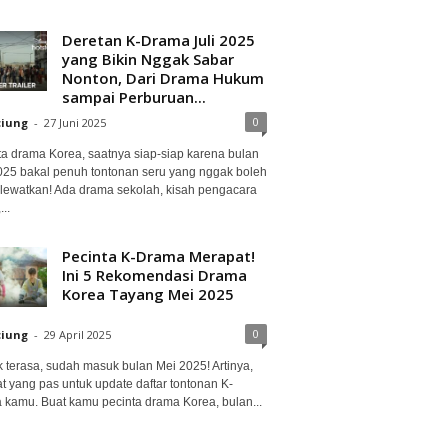
Deretan K-Drama Juli 2025
yang Bikin Nggak Sabar
Nonton, Dari Drama Hukum
sampai Perburuan...
0
ciung
-
27 Juni 2025
ta drama Korea, saatnya siap-siap karena bulan
2025 bakal penuh tontonan seru yang nggak boleh
lewatkan! Ada drama sekolah, kisah pengacara
..
Pecinta K-Drama Merapat!
Ini 5 Rekomendasi Drama
Korea Tayang Mei 2025
0
ciung
-
29 April 2025
 terasa, sudah masuk bulan Mei 2025! Artinya,
at yang pas untuk update daftar tontonan K-
 kamu. Buat kamu pecinta drama Korea, bulan...