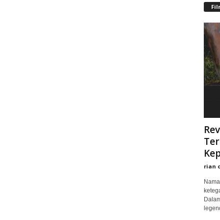
Fi
Rev
Ter
Kep
rian 
Nama 
keteg
Dalam
legend