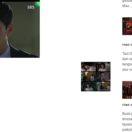
global
Max...
rian 
Taxi 
dan s
langs
alur c
rian 
Buat 
terasa
tayang
psikolo