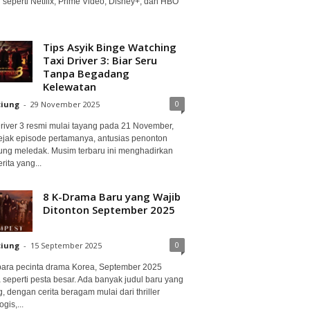
 seperti Netflix, Prime Video, Disney+, dan HBO
Tips Asyik Binge Watching
Taxi Driver 3: Biar Seru
Tanpa Begadang
Kelewatan
0
ciung
-
29 November 2025
Driver 3 resmi mulai tayang pada 21 November,
ejak episode pertamanya, antusias penonton
ung meledak. Musim terbaru ini menghadirkan
erita yang...
8 K-Drama Baru yang Wajib
Ditonton September 2025
0
ciung
-
15 September 2025
para pecinta drama Korea, September 2025
 seperti pesta besar. Ada banyak judul baru yang
, dengan cerita beragam mulai dari thriller
gis,...