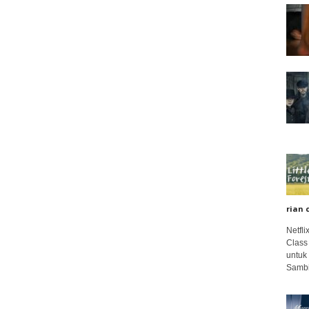
rian 
Netfl
Class
untuk
Sambi