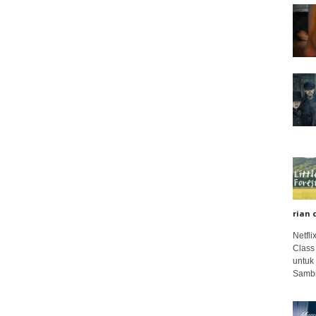
rian 
Netfl
Class
untuk
Sambi