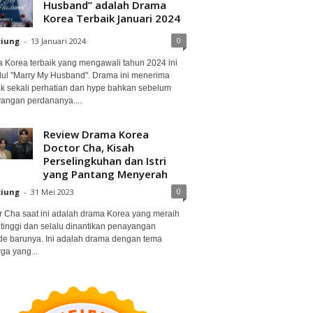
Husband” adalah Drama
Korea Terbaik Januari 2024
0
ciung
-
13 Januari 2024
 Korea terbaik yang mengawali tahun 2024 ini
dul "Marry My Husband". Drama ini menerima
k sekali perhatian dan hype bahkan sebelum
angan perdananya....
Review Drama Korea
Doctor Cha, Kisah
Perselingkuhan dan Istri
yang Pantang Menyerah
0
ciung
-
31 Mei 2023
r Cha saat ini adalah drama Korea yang meraih
 tinggi dan selalu dinantikan penayangan
de barunya. Ini adalah drama dengan tema
ga yang...