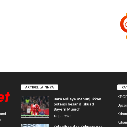
ARTIKEL LAINNYA
KA
KPOP
Bara Ndiaye menunjukkan
potensi besar di skuad
Upco
Bayern Munich
Kdra
 and
16 Juni 2026
y.
Kdram
Kelebihan dan Kekurangan