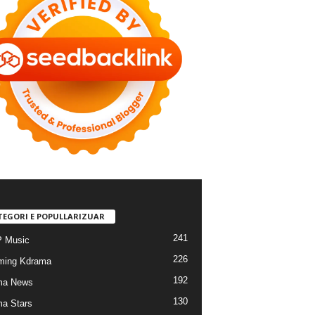
TEGORI E POPULLARIZUAR
241
 Music
226
ming Kdrama
192
ma News
130
a Stars