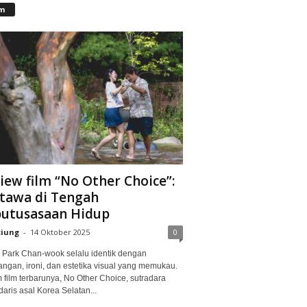
lm
iew film “No Other Choice”:
tawa di Tengah
utusasaan Hidup
ciung
-
14 Oktober 2025
0
Park Chan-wook selalu identik dengan
angan, ironi, dan estetika visual yang memukau.
 film terbarunya, No Other Choice, sutradara
aris asal Korea Selatan...