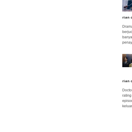
rian 
Drama
berju
banya
penay
rian 
Docto
rating
episo
keluar