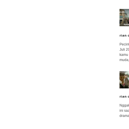
rian 
Pecin
Juli 
kamu 
muda,.
rian 
Nggak
ini sa
drama