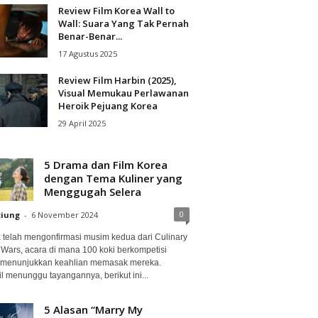
Review Film Korea Wall to
Wall: Suara Yang Tak Pernah
Benar-Benar...
17 Agustus 2025
Review Film Harbin (2025),
Visual Memukau Perlawanan
Heroik Pejuang Korea
29 April 2025
5 Drama dan Film Korea
dengan Tema Kuliner yang
Menggugah Selera
0
ciung
-
6 November 2024
ix telah mengonfirmasi musim kedua dari Culinary
 Wars, acara di mana 100 koki berkompetisi
 menunjukkan keahlian memasak mereka.
l menunggu tayangannya, berikut ini...
5 Alasan “Marry My