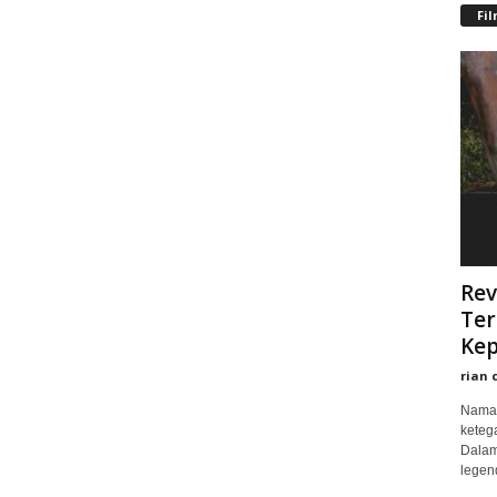
Fi
Rev
Ter
Kep
rian 
Nama 
keteg
Dalam
legend