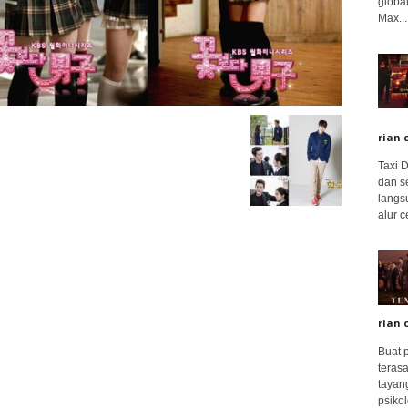
global
Max...
rian 
Taxi 
dan s
langs
alur c
rian 
Buat 
terasa
tayang
psikolo