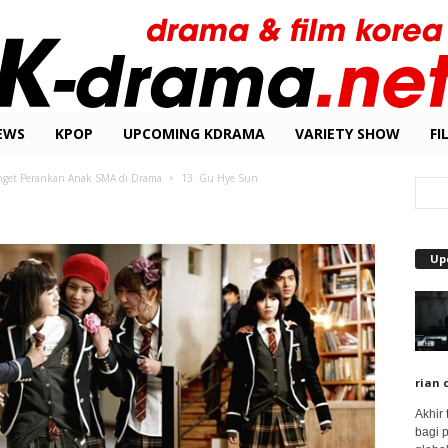
EWS
KPOP
UPCOMING KDRAMA
VARIETY SHOW
FI
anget Perankan Anak SMA di Drama
13. Gu Hye Sun
Up
rian 
Akhir
bagi 