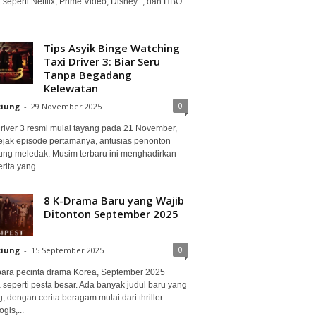
 seperti Netflix, Prime Video, Disney+, dan HBO
Tips Asyik Binge Watching
Taxi Driver 3: Biar Seru
Tanpa Begadang
Kelewatan
0
ciung
-
29 November 2025
Driver 3 resmi mulai tayang pada 21 November,
ejak episode pertamanya, antusias penonton
ung meledak. Musim terbaru ini menghadirkan
erita yang...
8 K-Drama Baru yang Wajib
Ditonton September 2025
0
ciung
-
15 September 2025
para pecinta drama Korea, September 2025
 seperti pesta besar. Ada banyak judul baru yang
, dengan cerita beragam mulai dari thriller
gis,...