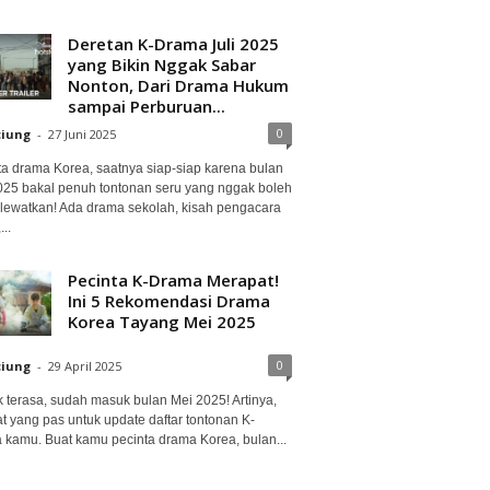
Deretan K-Drama Juli 2025
yang Bikin Nggak Sabar
Nonton, Dari Drama Hukum
sampai Perburuan...
0
ciung
-
27 Juni 2025
ta drama Korea, saatnya siap-siap karena bulan
2025 bakal penuh tontonan seru yang nggak boleh
lewatkan! Ada drama sekolah, kisah pengacara
..
Pecinta K-Drama Merapat!
Ini 5 Rekomendasi Drama
Korea Tayang Mei 2025
0
ciung
-
29 April 2025
 terasa, sudah masuk bulan Mei 2025! Artinya,
at yang pas untuk update daftar tontonan K-
 kamu. Buat kamu pecinta drama Korea, bulan...