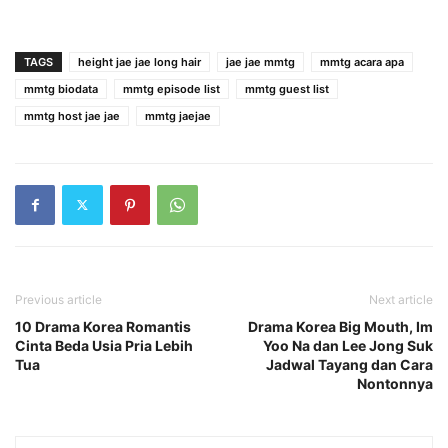
TAGS
height jae jae long hair
jae jae mmtg
mmtg acara apa
mmtg biodata
mmtg episode list
mmtg guest list
mmtg host jae jae
mmtg jaejae
Previous article
Next article
10 Drama Korea Romantis
Drama Korea Big Mouth, Im
Cinta Beda Usia Pria Lebih
Yoo Na dan Lee Jong Suk
Tua
Jadwal Tayang dan Cara
Nontonnya