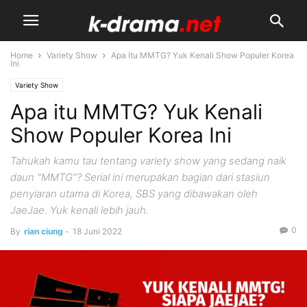
Home
Variety Show
Apa itu MMTG? Yuk Kenali Show Populer Korea
Ini
Variety Show
Apa itu MMTG? Yuk Kenali
Show Populer Korea Ini
Tahukah kamu tau tentang variety show yang sedang naik
daun "MMTG"? Serial ini merupakan bagian dari stasiun
penyiaran utama di Korea, SBS yang dibawakan oleh
JaeJae. Yuk kenali lebih jauh.
0
By
rian ciung
-
18 Juni 2022