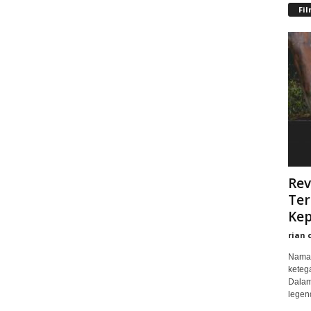
Fi
Rev
Ter
Kep
rian 
Nama 
keteg
Dalam
legend