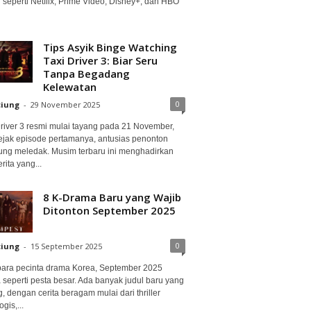
 seperti Netflix, Prime Video, Disney+, dan HBO
Tips Asyik Binge Watching
Taxi Driver 3: Biar Seru
Tanpa Begadang
Kelewatan
0
ciung
-
29 November 2025
Driver 3 resmi mulai tayang pada 21 November,
ejak episode pertamanya, antusias penonton
ung meledak. Musim terbaru ini menghadirkan
erita yang...
8 K-Drama Baru yang Wajib
Ditonton September 2025
0
ciung
-
15 September 2025
para pecinta drama Korea, September 2025
 seperti pesta besar. Ada banyak judul baru yang
, dengan cerita beragam mulai dari thriller
gis,...