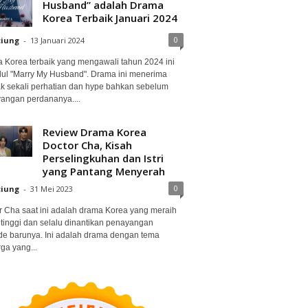
Husband” adalah Drama
Korea Terbaik Januari 2024
0
ciung
-
13 Januari 2024
 Korea terbaik yang mengawali tahun 2024 ini
dul "Marry My Husband". Drama ini menerima
k sekali perhatian dan hype bahkan sebelum
angan perdananya....
Review Drama Korea
Doctor Cha, Kisah
Perselingkuhan dan Istri
yang Pantang Menyerah
0
ciung
-
31 Mei 2023
r Cha saat ini adalah drama Korea yang meraih
 tinggi dan selalu dinantikan penayangan
de barunya. Ini adalah drama dengan tema
ga yang...