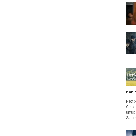
rian 
Netfl
Class
untuk
Sambi