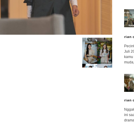
rian 
Pecin
Juli 
kamu 
muda,.
rian 
Nggak
ini sa
drama