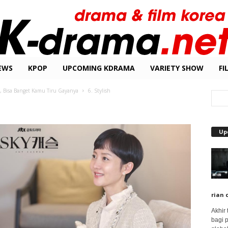
EWS
KPOP
UPCOMING KDRAMA
VARIETY SHOW
FI
, Bisa Banget Kamu Tiru Gayanya
6. Stylish
Up
rian 
Akhir
bagi 