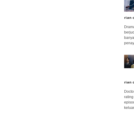
rian 
Drama
berju
banya
penay
rian 
Docto
rating
episo
keluar