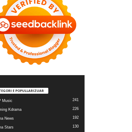
TEGORI E POPULLARIZUAR
241
 Music
226
ming Kdrama
192
ma News
130
a Stars