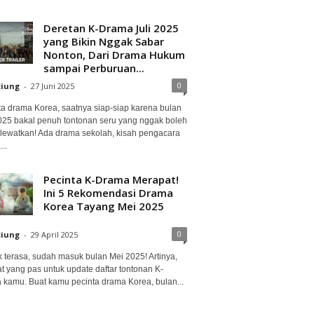
Deretan K-Drama Juli 2025
yang Bikin Nggak Sabar
Nonton, Dari Drama Hukum
sampai Perburuan...
0
ciung
-
27 Juni 2025
ta drama Korea, saatnya siap-siap karena bulan
2025 bakal penuh tontonan seru yang nggak boleh
lewatkan! Ada drama sekolah, kisah pengacara
..
Pecinta K-Drama Merapat!
Ini 5 Rekomendasi Drama
Korea Tayang Mei 2025
0
ciung
-
29 April 2025
 terasa, sudah masuk bulan Mei 2025! Artinya,
at yang pas untuk update daftar tontonan K-
 kamu. Buat kamu pecinta drama Korea, bulan...