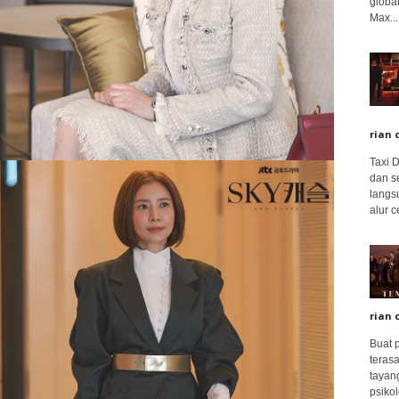
global
Max...
rian 
Taxi 
dan s
langs
alur c
rian 
Buat 
terasa
tayang
psikolo