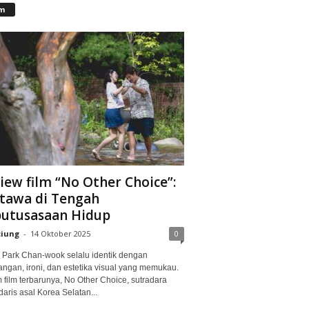
lm
iew film “No Other Choice”:
tawa di Tengah
utusasaan Hidup
ciung
-
14 Oktober 2025
0
Park Chan-wook selalu identik dengan
angan, ironi, dan estetika visual yang memukau.
 film terbarunya, No Other Choice, sutradara
aris asal Korea Selatan...