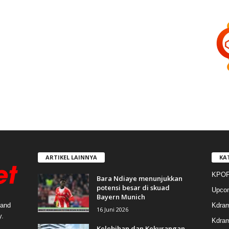
ARTIKEL LAINNYA
KA
KPOP
Bara Ndiaye menunjukkan
potensi besar di skuad
Upco
Bayern Munich
Kdra
 and
16 Juni 2026
y.
Kdram
Kelebihan dan Kekurangan