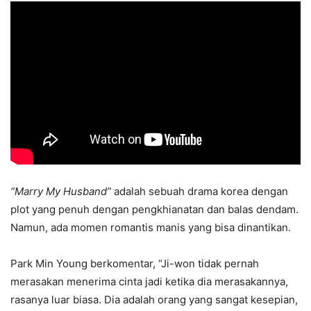
“Marry My Husband”
adalah sebuah drama korea dengan
plot yang penuh dengan pengkhianatan dan balas dendam.
Namun, ada momen romantis manis yang bisa dinantikan.
Park Min Young berkomentar, “Ji-won tidak pernah
merasakan menerima cinta jadi ketika dia merasakannya,
rasanya luar biasa. Dia adalah orang yang sangat kesepian,