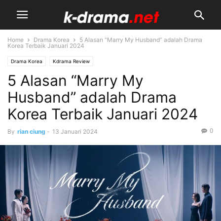
Home
Drama Korea
5 Alasan “Marry My Husband” adalah Drama
Korea Terbaik Januari 2024
Drama Korea
Kdrama Review
5 Alasan “Marry My
Husband” adalah Drama
Korea Terbaik Januari 2024
0
By
rian ciung
-
13 Januari 2024