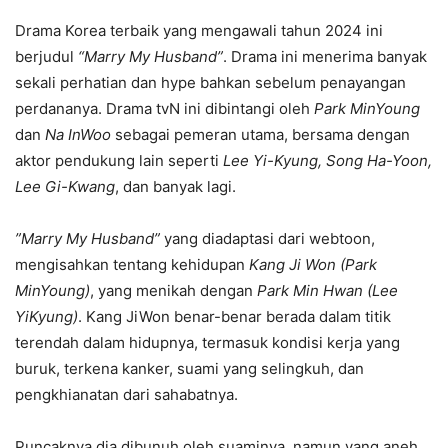
Drama Korea terbaik yang mengawali tahun 2024 ini
berjudul
“Marry My Husband”
. Drama ini menerima banyak
sekali perhatian dan hype bahkan sebelum penayangan
perdananya. Drama tvN ini dibintangi oleh
Park MinYoung
dan
Na InWoo
sebagai pemeran utama, bersama dengan
aktor pendukung lain seperti
Lee Yi-Kyung, Song Ha-Yoon,
Lee Gi-Kwang
, dan banyak lagi.
”Marry My Husband”
yang diadaptasi dari webtoon,
mengisahkan tentang kehidupan
Kang Ji Won (Park
MinYoung)
, yang menikah dengan
Park Min Hwan (Lee
YiKyung)
. Kang JiWon benar-benar berada dalam titik
terendah dalam hidupnya, termasuk kondisi kerja yang
buruk, terkena kanker, suami yang selingkuh, dan
pengkhianatan dari sahabatnya.
Puncaknya dia dibunuh oleh suaminya, namun yang aneh