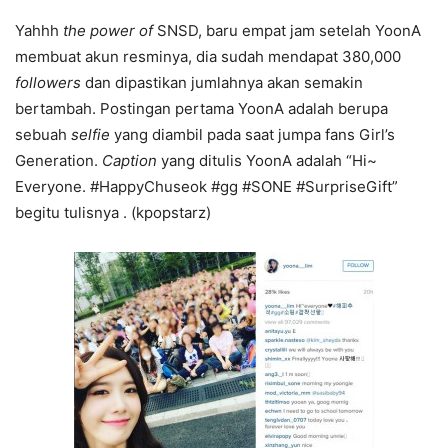
Yahhh
the power of
SNSD, baru empat jam setelah YoonA
membuat akun resminya, dia sudah mendapat 380,000
followers
dan dipastikan jumlahnya akan semakin
bertambah. Postingan pertama YoonA adalah berupa
sebuah
selfie
yang diambil pada saat jumpa fans Girl’s
Generation.
Caption
yang ditulis YoonA adalah “Hi~
Everyone. #HappyChuseok #gg #SONE #SurpriseGift”
begitu tulisnya . (kpopstarz)