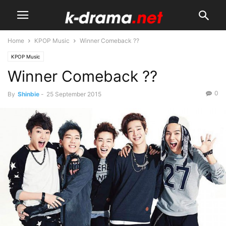
Home
KPOP Music
Winner Comeback ??
KPOP Music
Winner Comeback ??
0
By
Shinbie
-
25 September 2015