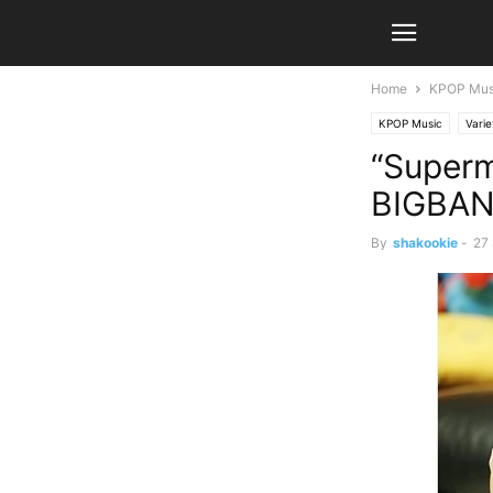
Home
KPOP Mus
KPOP Music
Vari
“Super
BIGBAN
By
shakookie
-
27