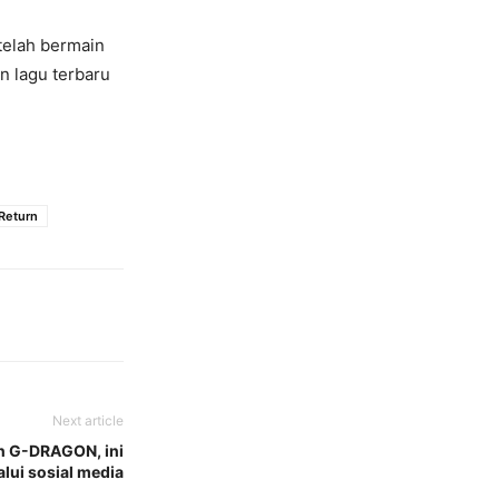
telah bermain
 lagu terbaru
Return
Next article
n G-DRAGON, ini
lui sosial media