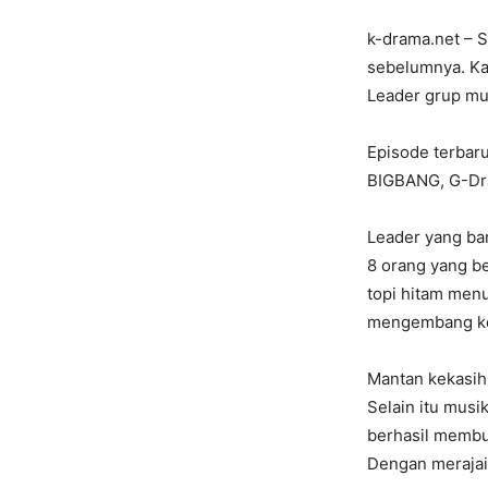
k-drama.net – 
sebelumnya. Ka
Leader grup m
Episode terbar
BIGBANG, G-Dra
Leader yang ba
8 orang yang b
topi hitam men
mengembang ke
Mantan kekasih
Selain itu musi
berhasil membu
Dengan merajai