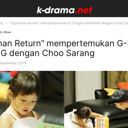
ic
“Superman Return” mempertemukan G-Dragon BIGBANG dengan Choo Sa
ety Show
man Return” mempertemukan G
G dengan Choo Sarang
 September 2015