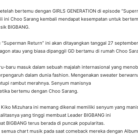
Setelah bertemu dengan GIRLS GENERATION di episode “Super
li ini Choo Sarang kembali mendapat kesempatan untuk berte
usik BIGBANG.
u “Superman Return” ini akan ditayangkan tanggal 27 september
gon atau yang biasa dipanggil GD bertamu di rumah Choo Sar
ru-baru masuk dalam sebuah majalah internasional yang meno
erpengaruh dalam dunia fashion. Mengenakan sweater berwarn
utupi rambut merahnya. Senyum manisnya
tika bertemu dengan Choo Sarang.
 Kiko Mizuhara ini memang dikenal memiliki senyum yang mani
kalitasnya yang tinggi membuat Leader BIGBANG ini
at BIGBANG terus berada di puncak popularitas.
 semua chart musik pada saat comeback mereka dengan Album