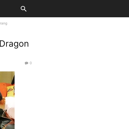
rang
-Dragon
0