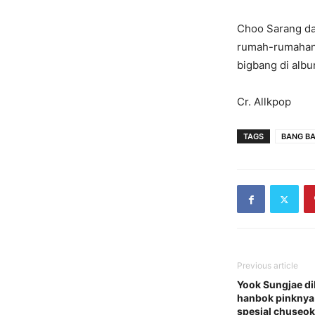
Choo Sarang da
rumah-rumahan.
bigbang di alb
Cr. Allkpop
TAGS
BANG B
Previous article
Yook Sungjae di
hanbok pinknya 
spesial chuseok