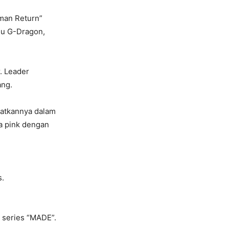
man Return”
mu G-Dragon,
. Leader
ang.
batkannya dalam
a pink dengan
s.
 series “MADE”.