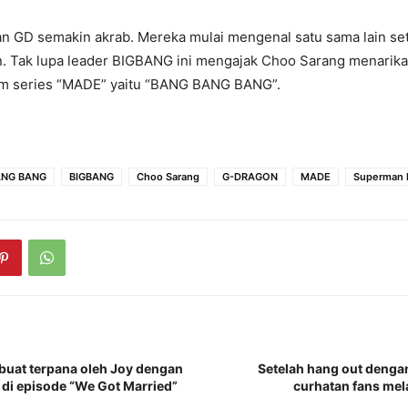
n GD semakin akrab. Mereka mulai mengenal satu sama lain se
 Tak lupa leader BIGBANG ini mengajak Choo Sarang menarikan
um series “MADE” yaitu “BANG BANG BANG”.
ANG BANG
BIGBANG
Choo Sarang
G-DRAGON
MADE
Superman 
buat terpana oleh Joy dengan
Setelah hang out denga
di episode “We Got Married”
curhatan fans mela