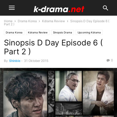
Home
Drama Korea
Kdrama Review
Sinopsis D Day Episode 6 (
Part 2 )
Drama Korea
Kdrama Review
Sinopsis Drama
Upcoming Kdrama
Sinopsis D Day Episode 6 (
Part 2 )
0
By
Shinbie
-
31 Oktober 2015