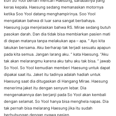
Eun So Yool berlari mencari Haesung, sahabatnya yang
keras kepala. Haesung sedang memanaskan motornya
ketika Soo Yool datang menghampirinya. Soo Yool
mengatakan bahwa di luar sana sangat berbahaya.
Haesung juga menjelaskan bahwa RS. Mirae sedang butuh
pasokan darah. Dan dia tidak bisa membiarkan pasien mati
di depan matanya tanpa melakukan apa – apa. ” Ayo kita
lakukan bersama. Aku berharap tak terjadi sesuatu apapun
pada kita semua. Jangan larang aku. ” kata Haesung. “Aku
tak akan melarangmu karena aku tahu aku tak bisa. ” jawab
So Yool. So Yool kemudian memberi Haesung untuk dapat
dipakai saat itu. Jaket itu tadinya adalah hadiah untuk
Haesung saat dia ditugaskan di Hangang Mirae. Haesung
menerima jaket itu dengan senyum lebar. Dia
mengenakannya dan berjanji pada So Yool akan kembali
dengan selamat. So Yool hanya bisa menghela napas. Dia
tak pernah bisa melarang Haesung jika itu sudah
berhubungan dengan nyawa pasien.