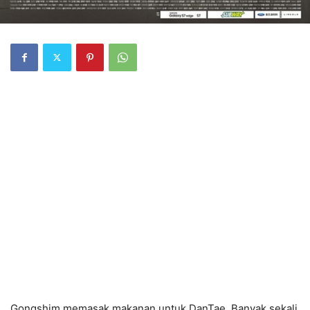
Gongshim memasak makanan untuk DanTae. Banyak sekali