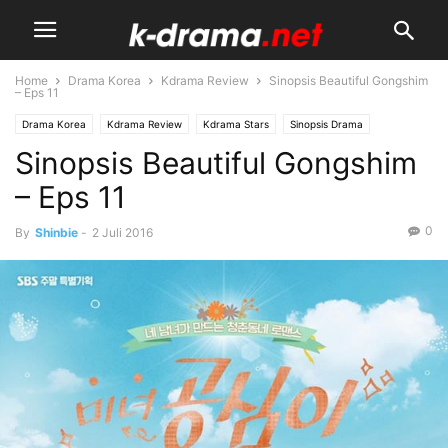
Home
Drama Korea
Kdrama Review
Sinopsis Beautiful Gongshim
– Eps 11
Drama Korea
Kdrama Review
Kdrama Stars
Sinopsis Drama
Sinopsis Beautiful Gongshim
Upcoming Kdrama
– Eps 11
0
By
Shinbie
-
2 Juli 2016