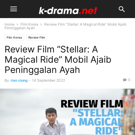
Home
Film Korea
Review Film “Stellar: A Magical Ride” Mobil Ajaib
Peninggalan Ayah
Film Korea
Review Film
Review Film “Stellar: A
Magical Ride” Mobil Ajaib
Peninggalan Ayah
0
By
rian ciung
-
14 September 2022