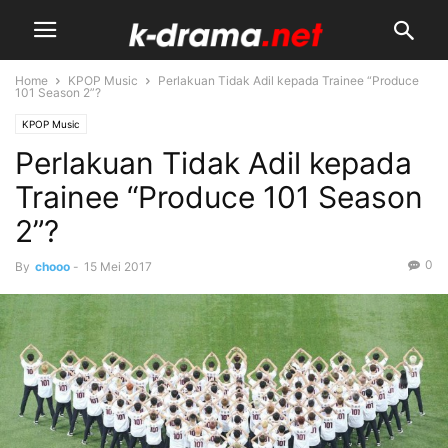
Home
KPOP Music
Perlakuan Tidak Adil kepada Trainee “Produce
101 Season 2”?
KPOP Music
Perlakuan Tidak Adil kepada
Trainee “Produce 101 Season
2”?
0
By
chooo
-
15 Mei 2017